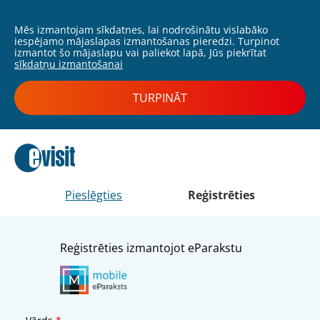
Mēs izmantojam sīkdatnes, lai nodrošinātu vislabāko
iespējamo mājaslapas izmantošanas pieredzi. Turpinot
izmantot šo mājaslapu vai paliekot lapā, Jūs piekrītat
sīkdatņu izmantošanai
TURPINĀT
Pieslēgties
Reģistrēties
Reģistrēties izmantojot eParakstu