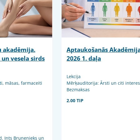
ju akadēmija.
Aptaukošanās Akadēmij
 un vesela sirds
2026 1. daļa
Lekcija
ti, māsas, farmaceiti
Mērķauditorija: Ārsti un citi intere
Bezmaksas
2.00 TIP
d. Ints Bruņenieks un