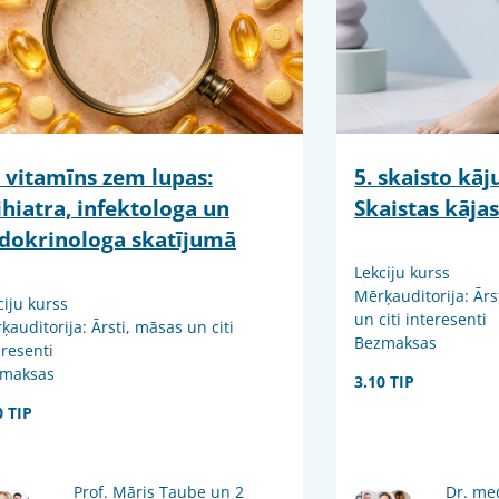
 vitamīns zem lupas:
5. skaisto kā
ihiatra, infektologa un
Skaistas kājas
dokrinologa skatījumā
Lekciju kurss
Mērķauditorija: Ārs
ciju kurss
un citi interesenti
ķauditorija: Ārsti, māsas un citi
Bezmaksas
eresenti
maksas
3.10 TIP
0 TIP
Prof. Māris Taube un 2
Dr. me