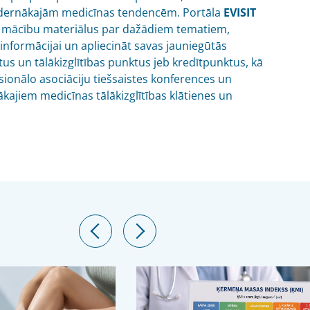
dernākajām medicīnas tendencēm. Portāla
EVISIT
gūt mācību materiālus par dažādiem tematiem,
 informācijai un apliecināt savas jauniegūtās
tus un tālākizglītības punktus jeb kredītpunktus, kā
ionālo asociāciju tiešsaistes konferences un
ākajiem medicīnas tālākizglītības klātienes un