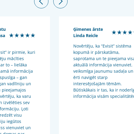
ntu
Ģimenes ārste
★★★★
★★★★★
āsa
Linda Reicle
Novērtēju, ka “Evisit” sistēma
it” ir pirmie, kuri
kopumā ir pārskatāma,
ēju mācīties
saprotama un te pieejama vis
 ar to – lielāka
aktuālā informācija vienuviet. 
jamā informācija
veiksmīga jaunumu sadaļa un 
ispusīga – gan
ērti navigēt starp
 gan vadlīniju un
interesējošajām tēmām.
 pieejamajos
Būtiskākais ir tas, ka ir noderī
vērtēju, ka varu
informācija visām specialitāt
n izvēlēties sev
formāciju. Ļoti
 redzēt visu
iju iegūtos
viss vienuviet un
s domas par