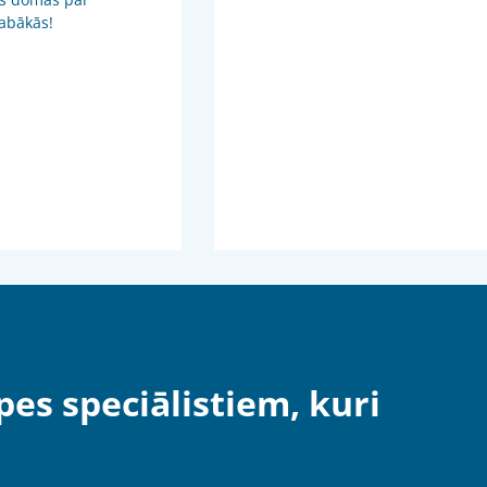
 labākās!
pes speciālistiem, kuri