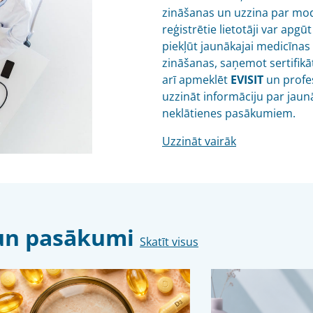
zināšanas un uzzina par mo
reģistrētie lietotāji var ap
piekļūt jaunākajai medicīnas
zināšanas, saņemot sertifikā
arī apmeklēt
EVISIT
un profes
uzzināt informāciju par jaun
neklātienes pasākumiem.
Uzzināt vairāk
s un pasākumi
Skatīt visus