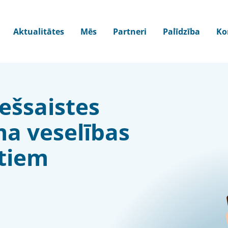
Aktualitātes
Mēs
Partneri
Palīdzība
Ko
iešsaistes
ma veselības
stiem