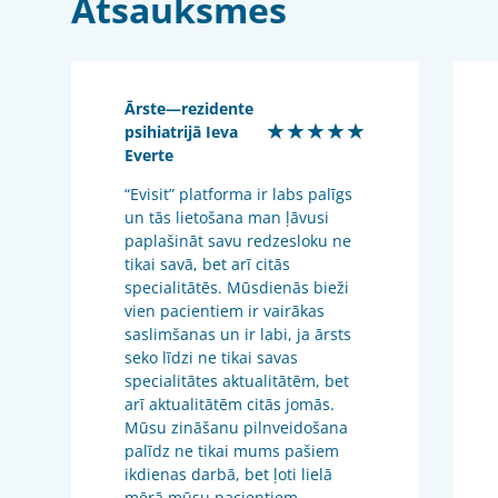
Atsauksmes
Ārste—rezidente
★★★★★
psihiatrijā Ieva
Everte
“Evisit” platforma ir labs palīgs
un tās lietošana man ļāvusi
paplašināt savu redzesloku ne
tikai savā, bet arī citās
specialitātēs. Mūsdienās bieži
vien pacientiem ir vairākas
saslimšanas un ir labi, ja ārsts
seko līdzi ne tikai savas
specialitātes aktualitātēm, bet
arī aktualitātēm citās jomās.
Mūsu zināšanu pilnveidošana
palīdz ne tikai mums pašiem
ikdienas darbā, bet ļoti lielā
mērā mūsu pacientiem.