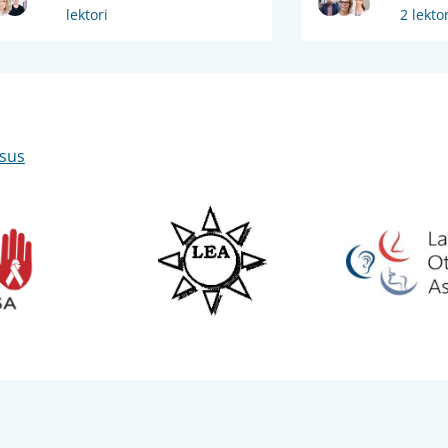
lektori
2 lektor
isus