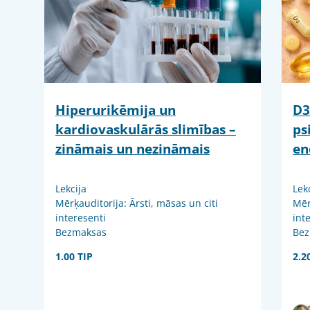
Hiperurikēmija un
D3
kardiovaskulārās slimības –
ps
zināmais un nezināmais
en
Lekcija
Lek
Mērķauditorija: Ārsti, māsas un citi
Mēr
interesenti
int
Bezmaksas
Bez
1.00 TIP
2.2