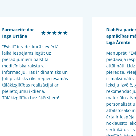
Farmaceite doc.
Diabēta pacie
★★★★★
Inga Urtāne
apmācības m
Līga Ārente
“Evisit” ir vide, kurā sev ērtā
laikā iespējams iegūt uz
Manuprāt, “Evis
pierādījumiem balstīta
piedāvāja iesp
medicīniska rakstura
attālināti. Līdz
informāciju. Tas ir dinamisks un
pieredze. Piee
ļoti praktisks rīks nepieciešamās
ir maksimāli v
tālākizglītības realizācijai ar
lekciju izvēlē,
pielietojumu ikdienā.
rekomendāciju
Tālākizglītība bez šķēršļiem!
materiālos. No
personalizēt u
atbilstošāko in
ērta ir iespēja
noklausīto lekc
sertifikātus – 
drošībā. Mana