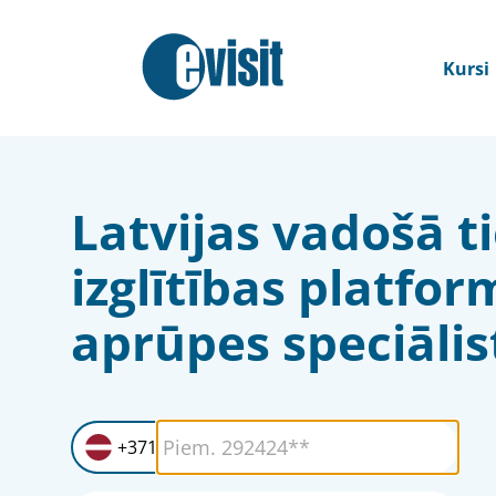
Kursi
Latvijas vadošā t
izglītības platfor
aprūpes speciāli
+371