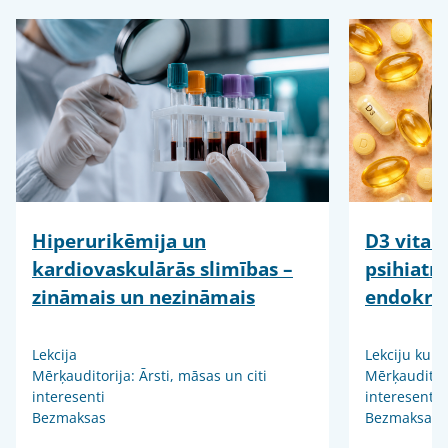
Hiperurikēmija un
D3 vitam
kardiovaskulārās slimības –
psihiatr
zināmais un nezināmais
endokrin
Lekcija
Lekciju kurs
Mērķauditorija: Ārsti, māsas un citi
Mērķauditori
interesenti
interesenti
Bezmaksas
Bezmaksas