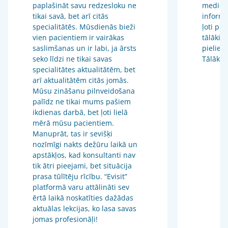
paplašināt savu redzesloku ne
medicīn
tikai savā, bet arī citās
informā
specialitātēs. Mūsdienās bieži
ļoti pr
vien pacientiem ir vairākas
tālākizg
saslimšanas un ir labi, ja ārsts
pieliet
seko līdzi ne tikai savas
Tālākiz
specialitātes aktualitātēm, bet
arī aktualitātēm citās jomās.
Mūsu zināšanu pilnveidošana
palīdz ne tikai mums pašiem
ikdienas darbā, bet ļoti lielā
mērā mūsu pacientiem.
Manuprāt, tas ir sevišķi
nozīmīgi nakts dežūru laikā un
apstākļos, kad konsultanti nav
tik ātri pieejami, bet situācija
prasa tūlītēju rīcību. “Evisit”
platformā varu attālināti sev
ērtā laikā noskatīties dažādas
aktuālas lekcijas, ko lasa savas
jomas profesionāļi!