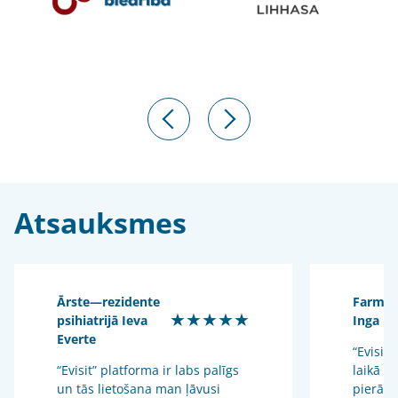
Atsauksmes
Ārste—rezidente
Farmac
★★★★★
psihiatrijā Ieva
Inga U
Everte
“Evisit”
“Evisit” platforma ir labs palīgs
laikā i
un tās lietošana man ļāvusi
pierādī