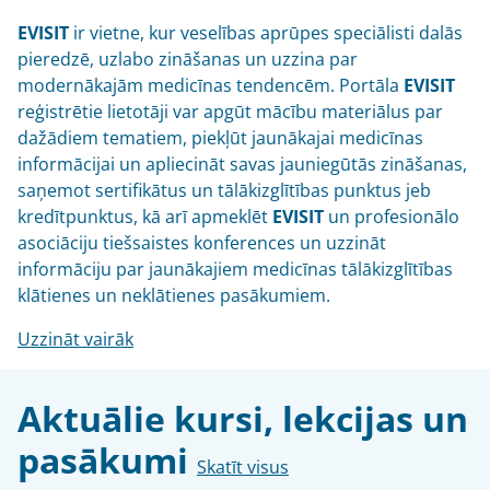
EVISIT
ir vietne, kur veselības aprūpes speciālisti dalās
pieredzē, uzlabo zināšanas un uzzina par
modernākajām medicīnas tendencēm. Portāla
EVISIT
reģistrētie lietotāji var apgūt mācību materiālus par
dažādiem tematiem, piekļūt jaunākajai medicīnas
informācijai un apliecināt savas jauniegūtās zināšanas,
saņemot sertifikātus un tālākizglītības punktus jeb
kredītpunktus, kā arī apmeklēt
EVISIT
un profesionālo
asociāciju tiešsaistes konferences un uzzināt
informāciju par jaunākajiem medicīnas tālākizglītības
klātienes un neklātienes pasākumiem.
Uzzināt vairāk
Aktuālie kursi, lekcijas un
pasākumi
Skatīt visus