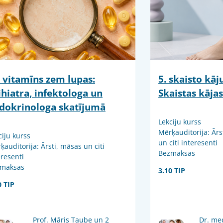
 vitamīns zem lupas:
5. skaisto kā
ihiatra, infektologa un
Skaistas kājas
dokrinologa skatījumā
Lekciju kurss
Mērķauditorija: Ārs
ciju kurss
un citi interesenti
ķauditorija: Ārsti, māsas un citi
Bezmaksas
eresenti
maksas
3.10 TIP
0 TIP
Prof. Māris Taube un 2
Dr. me