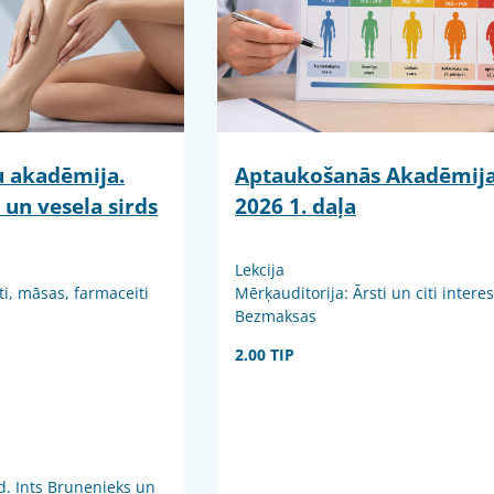
ju akadēmija.
Aptaukošanās Akadēmij
 un vesela sirds
2026 1. daļa
Lekcija
ti, māsas, farmaceiti
Mērķauditorija: Ārsti un citi intere
Bezmaksas
2.00 TIP
d. Ints Bruņenieks un