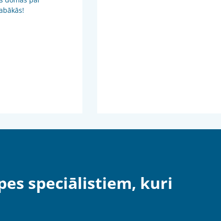
 labākās!
pes speciālistiem, kuri