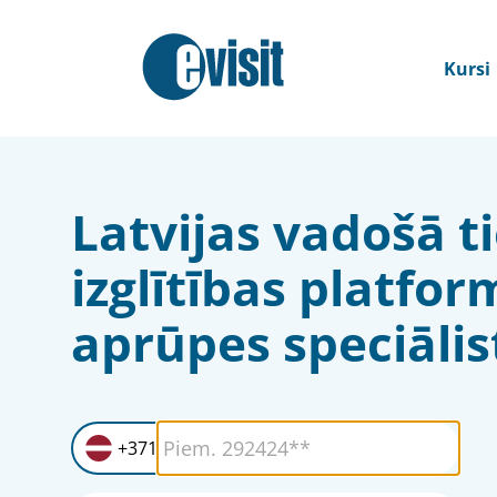
Kursi
Latvijas vadošā t
izglītības platfor
aprūpes speciāli
+371