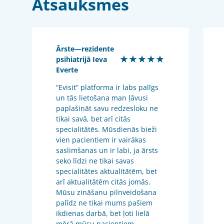
Atsauksmes
Ārste—rezidente
★★★★★
psihiatrijā Ieva
Everte
“Evisit” platforma ir labs palīgs
un tās lietošana man ļāvusi
paplašināt savu redzesloku ne
tikai savā, bet arī citās
specialitātēs. Mūsdienās bieži
vien pacientiem ir vairākas
saslimšanas un ir labi, ja ārsts
seko līdzi ne tikai savas
specialitātes aktualitātēm, bet
arī aktualitātēm citās jomās.
Mūsu zināšanu pilnveidošana
palīdz ne tikai mums pašiem
ikdienas darbā, bet ļoti lielā
mērā mūsu pacientiem.