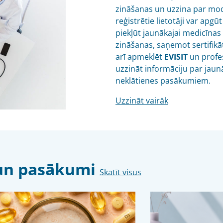
zināšanas un uzzina par mo
reģistrētie lietotāji var ap
piekļūt jaunākajai medicīnas
zināšanas, saņemot sertifikā
arī apmeklēt
EVISIT
un profes
uzzināt informāciju par jaun
neklātienes pasākumiem.
Uzzināt vairāk
s un pasākumi
Skatīt visus