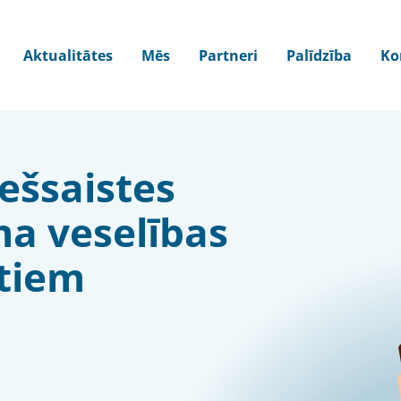
Aktualitātes
Mēs
Partneri
Palīdzība
Ko
iešsaistes
ma veselības
stiem