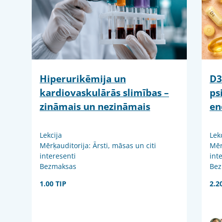
Hiperurikēmija un
D3
kardiovaskulārās slimības –
ps
zināmais un nezināmais
en
Lekcija
Lek
Mērķauditorija: Ārsti, māsas un citi
Mēr
interesenti
int
Bezmaksas
Bez
1.00 TIP
2.2