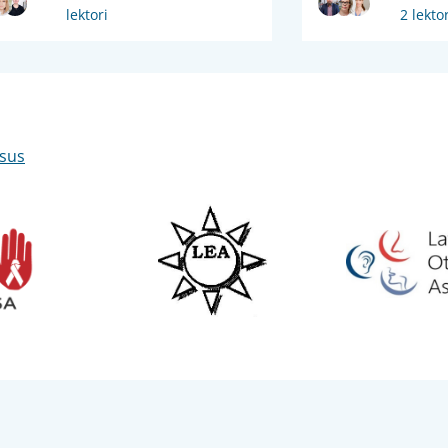
lektori
2 lektor
isus