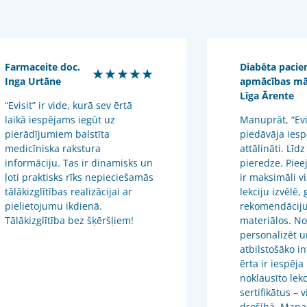
Farmaceite doc.
Diabēta pacie
★★★★★
Inga Urtāne
apmācības m
Līga Ārente
“Evisit” ir vide, kurā sev ērtā
laikā iespējams iegūt uz
Manuprāt, “Evis
pierādījumiem balstīta
piedāvāja iesp
medicīniska rakstura
attālināti. Līdz
informāciju. Tas ir dinamisks un
pieredze. Piee
ļoti praktisks rīks nepieciešamās
ir maksimāli v
tālākizglītības realizācijai ar
lekciju izvēlē,
pielietojumu ikdienā.
rekomendāciju
Tālākizglītība bez šķēršļiem!
materiālos. No
personalizēt u
atbilstošāko in
ērta ir iespēja
noklausīto lekc
sertifikātus – 
drošībā. Mana