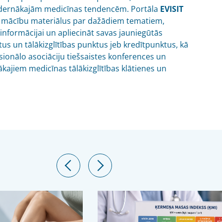
dernākajām medicīnas tendencēm. Portāla
EVISIT
gūt mācību materiālus par dažādiem tematiem,
 informācijai un apliecināt savas jauniegūtās
tus un tālākizglītības punktus jeb kredītpunktus, kā
ionālo asociāciju tiešsaistes konferences un
ākajiem medicīnas tālākizglītības klātienes un