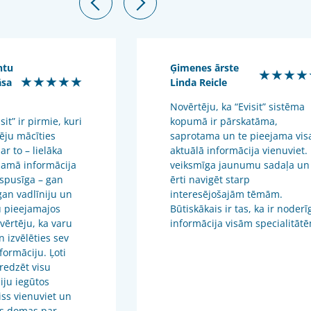
ntu
Ģimenes ārste
★★★★
★★★★★
āsa
Linda Reicle
Novērtēju, ka “Evisit” sistēma
it” ir pirmie, kuri
kopumā ir pārskatāma,
ēju mācīties
saprotama un te pieejama vis
 ar to – lielāka
aktuālā informācija vienuviet. 
jamā informācija
veiksmīga jaunumu sadaļa un 
ispusīga – gan
ērti navigēt starp
 gan vadlīniju un
interesējošajām tēmām.
 pieejamajos
Būtiskākais ir tas, ka ir noderī
vērtēju, ka varu
informācija visām specialitāt
n izvēlēties sev
formāciju. Ļoti
 redzēt visu
iju iegūtos
viss vienuviet un
s domas par