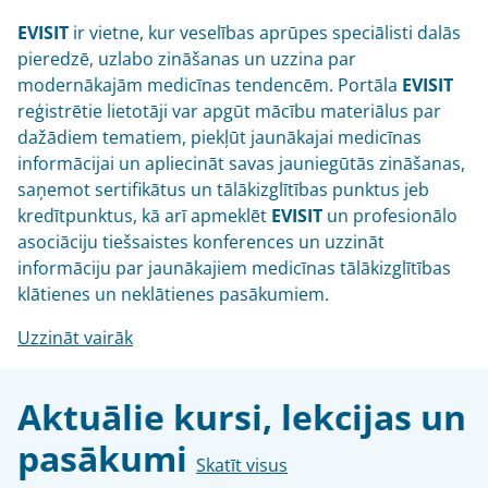
EVISIT
ir vietne, kur veselības aprūpes speciālisti dalās
pieredzē, uzlabo zināšanas un uzzina par
modernākajām medicīnas tendencēm. Portāla
EVISIT
reģistrētie lietotāji var apgūt mācību materiālus par
dažādiem tematiem, piekļūt jaunākajai medicīnas
informācijai un apliecināt savas jauniegūtās zināšanas,
saņemot sertifikātus un tālākizglītības punktus jeb
kredītpunktus, kā arī apmeklēt
EVISIT
un profesionālo
asociāciju tiešsaistes konferences un uzzināt
informāciju par jaunākajiem medicīnas tālākizglītības
klātienes un neklātienes pasākumiem.
Uzzināt vairāk
Aktuālie kursi, lekcijas un
pasākumi
Skatīt visus