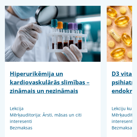
Hiperurikēmija un
D3 vitam
kardiovaskulārās slimības –
psihiatr
zināmais un nezināmais
endokrin
Lekcija
Lekciju kurs
Mērķauditorija: Ārsti, māsas un citi
Mērķauditori
interesenti
interesenti
Bezmaksas
Bezmaksas