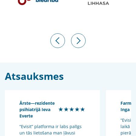
Atsauksmes
Ārste—rezidente
Farmac
★★★★★
psihiatrijā Ieva
Inga U
Everte
“Evisit”
“Evisit” platforma ir labs palīgs
laikā i
un tās lietošana man ļāvusi
pierādī