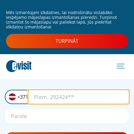
Mēs izmantojam sīkdatnes, lai nodrošinātu vislabāko
iespējamo mājaslapas izmantošanas pieredzi. Turpinot
izmantot šo mājaslapu vai paliekot lapā, Jūs piekrītat
sīkdatņu izmantošanai
TURPINĀT
+371