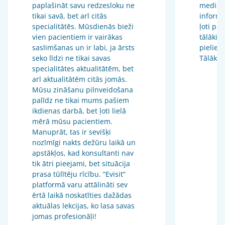
paplašināt savu redzesloku ne
medicīn
tikai savā, bet arī citās
informā
specialitātēs. Mūsdienās bieži
ļoti pr
vien pacientiem ir vairākas
tālākizg
saslimšanas un ir labi, ja ārsts
pieliet
seko līdzi ne tikai savas
Tālākiz
specialitātes aktualitātēm, bet
arī aktualitātēm citās jomās.
Mūsu zināšanu pilnveidošana
palīdz ne tikai mums pašiem
ikdienas darbā, bet ļoti lielā
mērā mūsu pacientiem.
Manuprāt, tas ir sevišķi
nozīmīgi nakts dežūru laikā un
apstākļos, kad konsultanti nav
tik ātri pieejami, bet situācija
prasa tūlītēju rīcību. “Evisit”
platformā varu attālināti sev
ērtā laikā noskatīties dažādas
aktuālas lekcijas, ko lasa savas
jomas profesionāļi!