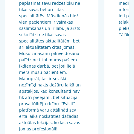
paplašināt savu redzesloku ne
medicīn
tikai savā, bet arī citās
informā
specialitātēs. Mūsdienās bieži
ļoti pr
vien pacientiem ir vairākas
tālākizg
saslimšanas un ir labi, ja ārsts
pieliet
seko līdzi ne tikai savas
Tālākiz
specialitātes aktualitātēm, bet
arī aktualitātēm citās jomās.
Mūsu zināšanu pilnveidošana
palīdz ne tikai mums pašiem
ikdienas darbā, bet ļoti lielā
mērā mūsu pacientiem.
Manuprāt, tas ir sevišķi
nozīmīgi nakts dežūru laikā un
apstākļos, kad konsultanti nav
tik ātri pieejami, bet situācija
prasa tūlītēju rīcību. “Evisit”
platformā varu attālināti sev
ērtā laikā noskatīties dažādas
aktuālas lekcijas, ko lasa savas
jomas profesionāļi!