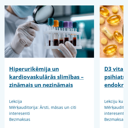
Hiperurikēmija un
D3 vitam
kardiovaskulārās slimības –
psihiatr
zināmais un nezināmais
endokrin
Lekcija
Lekciju kurs
Mērķauditorija: Ārsti, māsas un citi
Mērķauditori
interesenti
interesenti
Bezmaksas
Bezmaksas