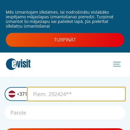
Mēs izmantojam sīkdatnes, lai nodrošinātu vislabāko
iespējamo mājaslapas izmantošanas pieredzi. Turpinot
izmantot šo mājaslapu vai paliekot lapā, Jūs piekrītat
sīkdatņu izmantošanai
TURPINĀT
+371