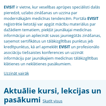
EVISIT
ir vietne, kur veselības aprūpes speciālisti dalās
pieredzē, uzlabo zināšanas un uzzina par
modernākajām medicīnas tendencēm. Portāla
EVISIT
reģistrētie lietotāji var apgūt mācību materiālus par
dažādiem tematiem, piekļūt jaunākajai medicīnas
informācijai un apliecināt savas jauniegūtās zināšanas,
saņemot sertifikātus un tālākizglītības punktus jeb
kredītpunktus, kā arī apmeklēt
EVISIT
un profesionālo
asociāciju tiešsaistes konferences un uzzināt
informāciju par jaunākajiem medicīnas tālākizglītības
klātienes un neklātienes pasākumiem.
Uzzināt vairāk
Aktuālie kursi, lekcijas un
pasākumi
Skatīt visus