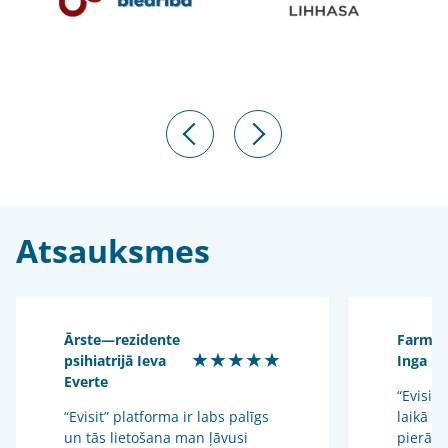
Atsauksmes
Ārste—rezidente
Farmac
★★★★★
psihiatrijā Ieva
Inga U
Everte
“Evisit”
“Evisit” platforma ir labs palīgs
laikā i
un tās lietošana man ļāvusi
pierādī