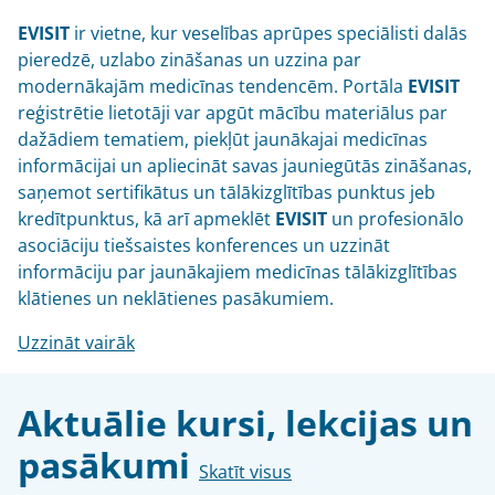
EVISIT
ir vietne, kur veselības aprūpes speciālisti dalās
pieredzē, uzlabo zināšanas un uzzina par
modernākajām medicīnas tendencēm. Portāla
EVISIT
reģistrētie lietotāji var apgūt mācību materiālus par
dažādiem tematiem, piekļūt jaunākajai medicīnas
informācijai un apliecināt savas jauniegūtās zināšanas,
saņemot sertifikātus un tālākizglītības punktus jeb
kredītpunktus, kā arī apmeklēt
EVISIT
un profesionālo
asociāciju tiešsaistes konferences un uzzināt
informāciju par jaunākajiem medicīnas tālākizglītības
klātienes un neklātienes pasākumiem.
Uzzināt vairāk
Aktuālie kursi, lekcijas un
pasākumi
Skatīt visus