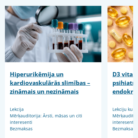
Hiperurikēmija un
D3 vitam
kardiovaskulārās slimības –
psihiatr
zināmais un nezināmais
endokrin
Lekcija
Lekciju kurs
Mērķauditorija: Ārsti, māsas un citi
Mērķauditori
interesenti
interesenti
Bezmaksas
Bezmaksas