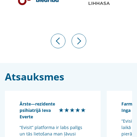
Atsauksmes
Ārste—rezidente
Farmac
★★★★★
psihiatrijā Ieva
Inga U
Everte
“Evisit”
“Evisit” platforma ir labs palīgs
laikā i
un tās lietošana man ļāvusi
pierādī