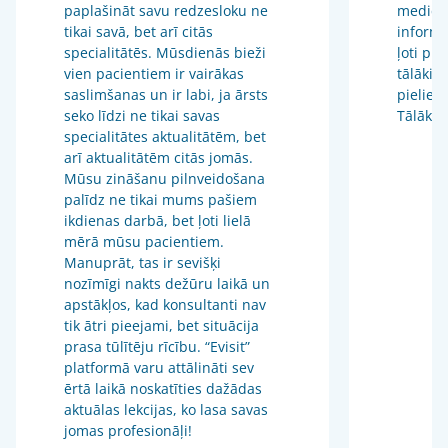
paplašināt savu redzesloku ne
medicīn
tikai savā, bet arī citās
informā
specialitātēs. Mūsdienās bieži
ļoti pr
vien pacientiem ir vairākas
tālākizg
saslimšanas un ir labi, ja ārsts
pieliet
seko līdzi ne tikai savas
Tālākiz
specialitātes aktualitātēm, bet
arī aktualitātēm citās jomās.
Mūsu zināšanu pilnveidošana
palīdz ne tikai mums pašiem
ikdienas darbā, bet ļoti lielā
mērā mūsu pacientiem.
Manuprāt, tas ir sevišķi
nozīmīgi nakts dežūru laikā un
apstākļos, kad konsultanti nav
tik ātri pieejami, bet situācija
prasa tūlītēju rīcību. “Evisit”
platformā varu attālināti sev
ērtā laikā noskatīties dažādas
aktuālas lekcijas, ko lasa savas
jomas profesionāļi!