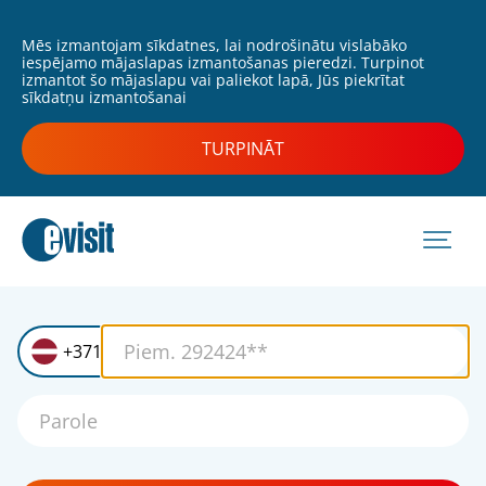
Mēs izmantojam sīkdatnes, lai nodrošinātu vislabāko
iespējamo mājaslapas izmantošanas pieredzi. Turpinot
izmantot šo mājaslapu vai paliekot lapā, Jūs piekrītat
sīkdatņu izmantošanai
TURPINĀT
+371