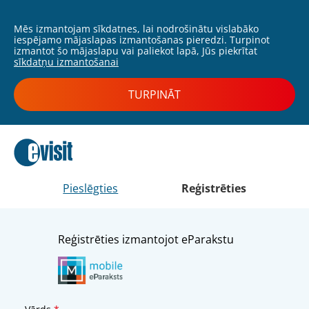
Mēs izmantojam sīkdatnes, lai nodrošinātu vislabāko
iespējamo mājaslapas izmantošanas pieredzi. Turpinot
izmantot šo mājaslapu vai paliekot lapā, Jūs piekrītat
sīkdatņu izmantošanai
TURPINĀT
Pieslēgties
Reģistrēties
Reģistrēties izmantojot eParakstu