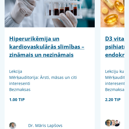
Hiperurikēmija un
D3 vitam
kardiovaskulārās slimības –
psihiatr
zināmais un nezināmais
endokrin
Lekcija
Lekciju kurs
Mērķauditorija: Ārsti, māsas un citi
Mērķauditori
interesenti
interesenti
Bezmaksas
Bezmaksas
1.00 TIP
2.20 TIP
Dr. Māris Lapšovs