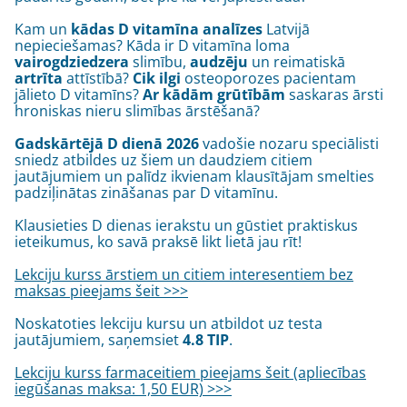
Kam un
kādas D vitamīna analīzes
Latvijā
nepieciešamas? Kāda ir D vitamīna loma
vairogdziedzera
slimību,
audzēju
un reimatiskā
artrīta
attīstībā?
Cik ilgi
osteoporozes pacientam
jālieto D vitamīns?
Ar kādām grūtībām
saskaras ārsti
hroniskas nieru slimības ārstēšanā?
Gadskārtējā D dienā 2026
vadošie nozaru speciālisti
sniedz atbildes uz šiem un daudziem citiem
jautājumiem un palīdz ikvienam klausītājam smelties
padziļinātas zināšanas par D vitamīnu.
Klausieties D dienas ierakstu un gūstiet praktiskus
ieteikumus, ko savā praksē likt lietā jau rīt!
Lekciju kurss ārstiem un citiem interesentiem bez
maksas pieejams šeit >>>
Noskatoties lekciju kursu un atbildot uz testa
jautājumiem, saņemsiet
4.8 TIP
.
Lekciju kurss farmaceitiem pieejams šeit (apliecības
iegūšanas maksa: 1,50 EUR) >>>