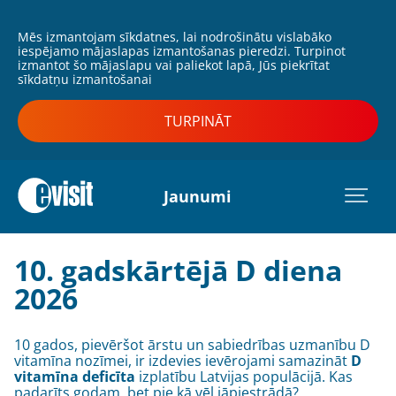
Mēs izmantojam sīkdatnes, lai nodrošinātu vislabāko
iespējamo mājaslapas izmantošanas pieredzi. Turpinot
izmantot šo mājaslapu vai paliekot lapā, Jūs piekrītat
sīkdatņu izmantošanai
TURPINĀT
Jaunumi
10. gadskārtējā D diena
2026
10 gados, pievēršot ārstu un sabiedrības uzmanību D
vitamīna nozīmei, ir izdevies ievērojami samazināt
D
vitamīna deficīta
izplatību Latvijas populācijā. Kas
padarīts godam, bet pie kā vēl jāpiestrādā?