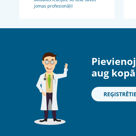
jomas profesionāļi!
Pievienoj
aug kopā 
REĢISTRĒTI