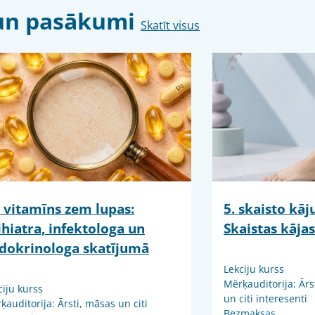
s un pasākumi
Skatīt visus
 vitamīns zem lupas:
5. skaisto kā
ihiatra, infektologa un
Skaistas kājas
dokrinologa skatījumā
Lekciju kurss
Mērķauditorija: Ārs
ciju kurss
un citi interesenti
ķauditorija: Ārsti, māsas un citi
Bezmaksas