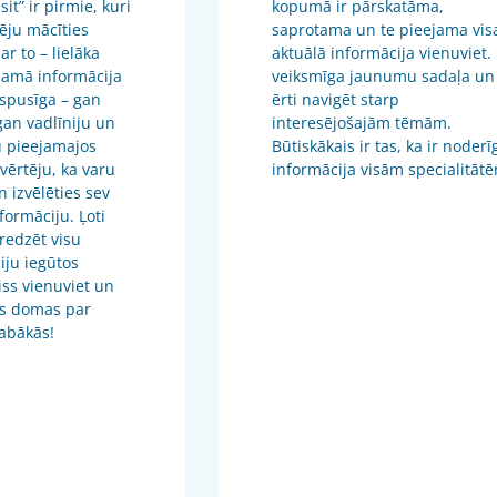
it” ir pirmie, kuri
kopumā ir pārskatāma,
ēju mācīties
saprotama un te pieejama vis
 ar to – lielāka
aktuālā informācija vienuviet. 
jamā informācija
veiksmīga jaunumu sadaļa un 
ispusīga – gan
ērti navigēt starp
 gan vadlīniju un
interesējošajām tēmām.
 pieejamajos
Būtiskākais ir tas, ka ir noderī
vērtēju, ka varu
informācija visām specialitāt
n izvēlēties sev
formāciju. Ļoti
 redzēt visu
iju iegūtos
viss vienuviet un
s domas par
 labākās!