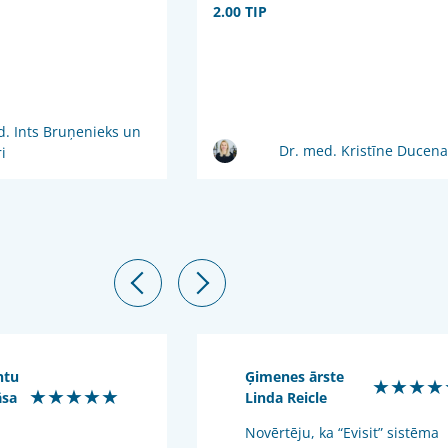
2.00 TIP
d. Ints Bruņenieks un
Dr. med. Kristīne Ducena
i
ntu
Ģimenes ārste
★★★★
★★★★★
āsa
Linda Reicle
Novērtēju, ka “Evisit” sistēma