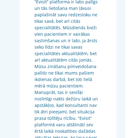
“Evisit” platforma ir labs palīgs
un tās lietošana man ļāvusi
paplašināt savu redzesloku ne
tikai savā, bet arī citās
specialitātēs. Mūsdienās bieži
vien pacientiem ir vairākas
saslimšanas un ir labi, ja ārsts
seko līdzi ne tikai savas
specialitātes aktualitātēm, bet
arī aktualitātēm citās jomās.
Mūsu zināšanu pilnveidošana
palīdz ne tikai mums pašiem
ikdienas darbā, bet ļoti lielā
mērā mūsu pacientiem.
Manuprāt, tas ir sevišķi
nozīmīgi nakts dežūru laikā un
apstākļos, kad konsultanti nav
tik ātri pieejami, bet situācija
prasa tūlītēju rīcību. “Evisit”
platformā varu attālināti sev
ērtā laikā noskatīties dažādas
aktuālas lekcijas, ko lasa savas