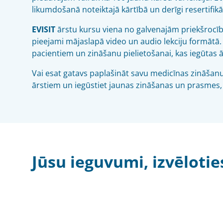
likumdošanā noteiktajā kārtībā un derīgi resertifikāc
EVISIT
ārstu kursu viena no galvenajām priekšrocībām 
pieejami mājaslapā video un audio lekciju formātā. 
pacientiem un zināšanu pielietošanai, kas iegūtas 
Vai esat gatavs paplašināt savu medicīnas zināšan
ārstiem un iegūstiet jaunas zināšanas un prasmes,
Jūsu ieguvumi, izvēlotie