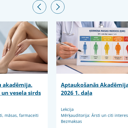
ju akadēmija.
Aptaukošanās Akadēmij
 un vesela sirds
2026 1. daļa
Lekcija
ti, māsas, farmaceiti
Mērķauditorija: Ārsti un citi intere
Bezmaksas