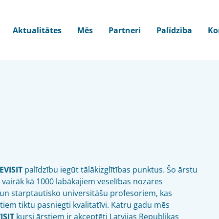
Aktualitātes
Mēs
Partneri
Palīdzība
Ko
EVISIT
palīdzību iegūt tālākizglītības punktus. Šo ārstu
ar vairāk kā 1000 labākajiem veselības nozares
 un starptautisko universitāšu profesoriem, kas
stiem tiktu pasniegti kvalitatīvi. Katru gadu mēs
ISIT
kursi ārstiem ir akceptēti Latvijas Republikas