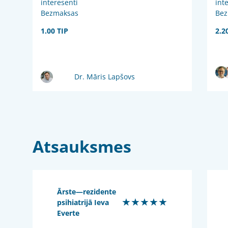
interesenti
int
Bezmaksas
Bez
1.00 TIP
2.2
Dr. Māris Lapšovs
Atsauksmes
Ārste—rezidente
★★★★★
psihiatrijā Ieva
Everte