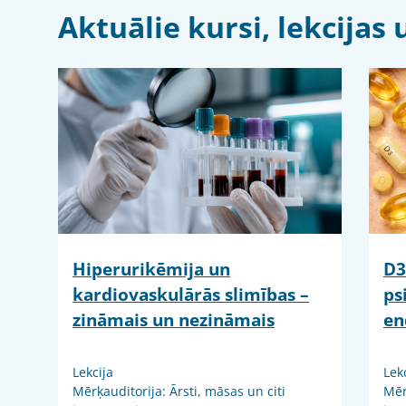
Aktuālie kursi, lekcija
Hiperurikēmija un
D3
kardiovaskulārās slimības –
ps
zināmais un nezināmais
en
Lekcija
Lek
Mērķauditorija: Ārsti, māsas un citi
Mēr