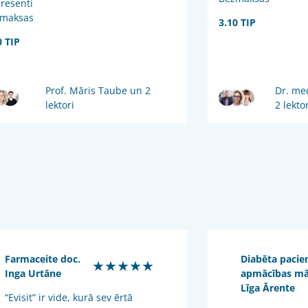
eresenti
maksas
3.10 TIP
0 TIP
Prof. Māris Taube un 2
Dr. me
lektori
2 lektor
Farmaceite doc.
Diabēta pacie
★★★★★
Inga Urtāne
apmācības m
Līga Ārente
“Evisit” ir vide, kurā sev ērtā