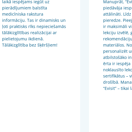
laikā iespējams iegūt uz
Manuprāt, “Evis
pierādījumiem balstīta
piedāvāja iesp
medicīniska rakstura
attālināti. Līdz
informāciju. Tas ir dinamisks un
pieredze. Piee
ļoti praktisks rīks nepieciešamās
ir maksimāli v
tālākizglītības realizācijai ar
lekciju izvēlē,
pielietojumu ikdienā.
rekomendāciju
Tālākizglītība bez šķēršļiem!
materiālos. No
personalizēt u
atbilstošāko in
ērta ir iespēja
noklausīto lekc
sertifikātus – 
drošībā. Mana
“Evisit” – tikai