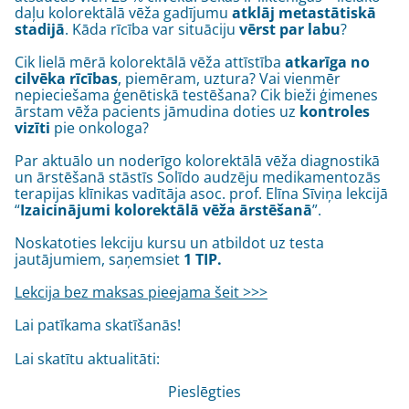
daļu kolorektālā vēža gadījumu
atklāj metastātiskā
stadijā
. Kāda rīcība var situāciju
vērst par labu
?
Cik lielā mērā kolorektālā vēža attīstība
atkarīga no
cilvēka rīcības
, piemēram, uztura? Vai vienmēr
nepieciešama ģenētiskā testēšana? Cik bieži ģimenes
ārstam vēža pacients jāmudina doties uz
kontroles
vizīti
pie onkologa?
Par aktuālo un noderīgo kolorektālā vēža diagnostikā
un ārstēšanā stāstīs Solīdo audzēju medikamentozās
terapijas klīnikas vadītāja asoc. prof. Elīna Sīviņa lekcijā
“
Izaicinājumi kolorektālā vēža ārstēšanā
”.
Noskatoties lekciju kursu un atbildot uz testa
jautājumiem, saņemsiet
1 TIP.
Lekcija bez maksas pieejama šeit >>>
Lai patīkama skatīšanās!
Lai skatītu aktualitāti:
Pieslēgties