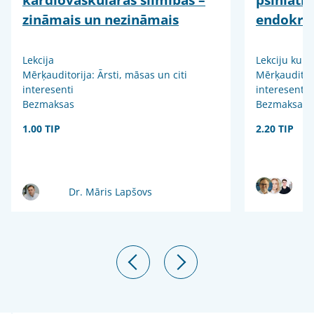
zināmais un nezināmais
endokrin
Lekcija
Lekciju kurs
Mērķauditorija: Ārsti, māsas un citi
Mērķauditori
interesenti
interesenti
Bezmaksas
Bezmaksas
1.00 TIP
2.20 TIP
Dr. Māris Lapšovs