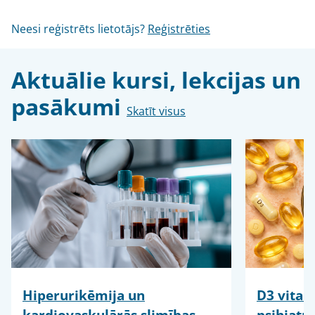
Neesi reģistrēts lietotājs?
Reģistrēties
Aktuālie kursi, lekcijas un
pasākumi
Skatīt visus
Hiperurikēmija un
D3 vitam
kardiovaskulārās slimības –
psihiatr