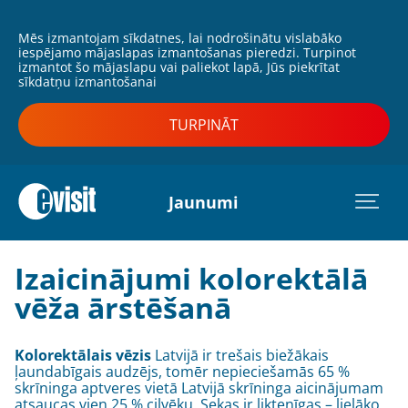
Mēs izmantojam sīkdatnes, lai nodrošinātu vislabāko
iespējamo mājaslapas izmantošanas pieredzi. Turpinot
izmantot šo mājaslapu vai paliekot lapā, Jūs piekrītat
sīkdatņu izmantošanai
TURPINĀT
Jaunumi
Izaicinājumi kolorektālā
vēža ārstēšanā
Kolorektālais vēzis
Latvijā ir trešais biežākais
ļaundabīgais audzējs, tomēr nepieciešamās 65 %
skrīninga aptveres vietā Latvijā skrīninga aicinājumam
atsaucas vien 25 % cilvēku. Sekas ir liktenīgas – lielāko