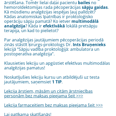
ārstēšana. Tomēr lielai daļai pacientu
bailes
no
hemoroīdektomijas rada pēcoperācijas
sāpju gaidas
.
Kā mūsdienu analgēzijas iespējas ļauj palīdzēt?
Kādas anatomiskas īpatnības ir proktoloģisko
operāciju sāpju pamatā? Ko ietver
multimodālā
analgēzija
? Kāda ir
efektīvākā
lokālā pretsāpju
terapija, un kad to pielietot?
Par analgēzijas jautājumiem pēcoperācijas periodā
zinās stāstīt ķirurgs-proktologs Dr.
Ints Bruņenieks
lekcijā “Sāpju vadība proktoloģijā: ambulatora un
postoperatīva analgēzija”.
Klausieties lekciju un apgūstiet efektīvas multimodālas
analgēzijas pamatus!
Noskatījušies lekciju kursu un atbildējuši uz testa
jautājumiem, saņemsiet
1 TIP
.
Lekcija ārstiem, māsām un citām ārstniecības
personām bez maksas pieejama šeit >>>
Lekcija farmaceitiem bez maksas pieejama šeit >>>
Lai patīkama skatīšanās!