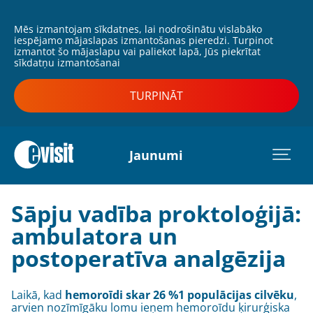
Mēs izmantojam sīkdatnes, lai nodrošinātu vislabāko
iespējamo mājaslapas izmantošanas pieredzi. Turpinot
izmantot šo mājaslapu vai paliekot lapā, Jūs piekrītat
sīkdatņu izmantošanai
TURPINĀT
Jaunumi
Sāpju vadība proktoloģijā:
ambulatora un
postoperatīva analgēzija
Laikā, kad
hemoroīdi skar 26 %1 populācijas cilvēku
,
arvien nozīmīgāku lomu ieņem hemoroīdu ķirurģiska