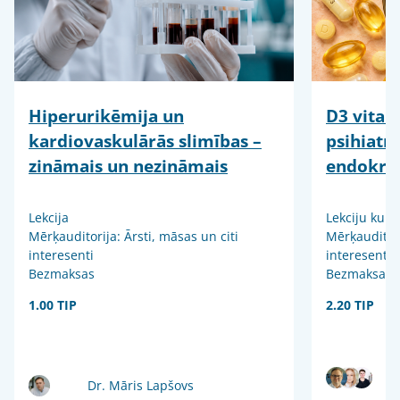
Hiperurikēmija un
D3 vitam
kardiovaskulārās slimības –
psihiatr
zināmais un nezināmais
endokrin
Lekcija
Lekciju kurs
Mērķauditorija: Ārsti, māsas un citi
Mērķauditori
interesenti
interesenti
Bezmaksas
Bezmaksas
1.00 TIP
2.20 TIP
Dr. Māris Lapšovs