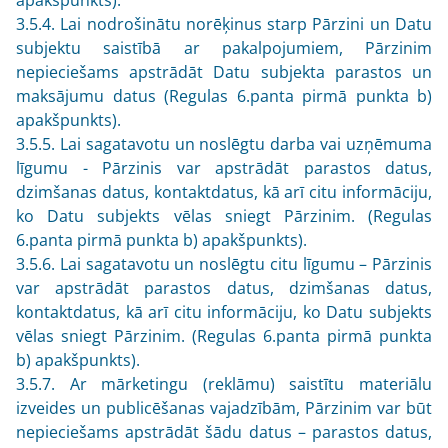
3.5.4. Lai nodrošinātu norēķinus starp Pārzini un Datu
subjektu saistībā ar pakalpojumiem, Pārzinim
nepieciešams apstrādāt Datu subjekta parastos un
maksājumu datus (Regulas 6.panta pirmā punkta b)
apakšpunkts).
3.5.5. Lai sagatavotu un noslēgtu darba vai uzņēmuma
līgumu - Pārzinis var apstrādāt parastos datus,
dzimšanas datus, kontaktdatus, kā arī citu informāciju,
ko Datu subjekts vēlas sniegt Pārzinim. (Regulas
6.panta pirmā punkta b) apakšpunkts).
3.5.6. Lai sagatavotu un noslēgtu citu līgumu – Pārzinis
var apstrādāt parastos datus, dzimšanas datus,
kontaktdatus, kā arī citu informāciju, ko Datu subjekts
vēlas sniegt Pārzinim. (Regulas 6.panta pirmā punkta
b) apakšpunkts).
3.5.7. Ar mārketingu (reklāmu) saistītu materiālu
izveides un publicēšanas vajadzībām, Pārzinim var būt
nepieciešams apstrādāt šādu datus – parastos datus,