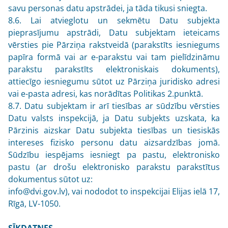
savu personas datu apstrādei, ja tāda tikusi sniegta.
8.6. Lai atvieglotu un sekmētu Datu subjekta
pieprasījumu apstrādi, Datu subjektam ieteicams
vērsties pie Pārziņa rakstveidā (parakstīts iesniegums
papīra formā vai ar e-parakstu vai tam pielīdzināmu
parakstu parakstīts elektroniskais dokuments),
attiecīgo iesniegumu sūtot uz Pārziņa juridisko adresi
vai e-pasta adresi, kas norādītas Politikas 2.punktā.
8.7. Datu subjektam ir arī tiesības ar sūdzību vērsties
Datu valsts inspekcijā, ja Datu subjekts uzskata, ka
Pārzinis aizskar Datu subjekta tiesības un tiesiskās
intereses fizisko personu datu aizsardzības jomā.
Sūdzību iespējams iesniegt pa pastu, elektronisko
pastu (ar drošu elektronisko parakstu parakstītus
dokumentus sūtot uz:
info@dvi.gov.lv
), vai nododot to inspekcijai Elijas ielā 17,
Rīgā, LV-1050.
SĪKDATNES