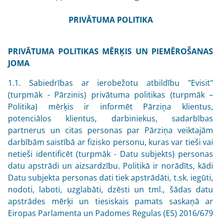
PRIVĀTUMA POLITIKA
PRIVĀTUMA POLITIKAS MĒRĶIS UN PIEMĒROŠANAS
JOMA
1.1. Sabiedrības ar ierobežotu atbildību "Evisit"
(turpmāk - Pārzinis) privātuma politikas (turpmāk –
Politika) mērķis ir informēt Pārziņa klientus,
potenciālos klientus, darbiniekus, sadarbības
partnerus un citas personas par Pārziņa veiktajām
darbībām saistībā ar fizisko personu, kuras var tieši vai
netieši identificēt (turpmāk - Datu subjekts) personas
datu apstrādi un aizsardzību. Politikā ir norādīts, kādi
Datu subjekta personas dati tiek apstrādāti, t.sk. iegūti,
nodoti, laboti, uzglabāti, dzēsti un tml., šādas datu
apstrādes mērķi un tiesiskais pamats saskaņā ar
Eiropas Parlamenta un Padomes Regulas (ES) 2016/679