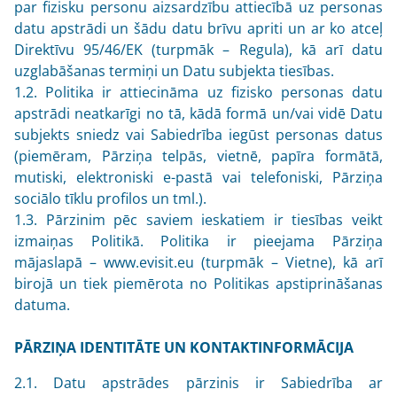
par fizisku personu aizsardzību attiecībā uz personas
datu apstrādi un šādu datu brīvu apriti un ar ko atceļ
Direktīvu 95/46/EK (turpmāk – Regula), kā arī datu
uzglabāšanas termiņi un Datu subjekta tiesības.
1.2. Politika ir attiecināma uz fizisko personas datu
apstrādi neatkarīgi no tā, kādā formā un/vai vidē Datu
subjekts sniedz vai Sabiedrība iegūst personas datus
(piemēram, Pārziņa telpās, vietnē, papīra formātā,
mutiski, elektroniski e-pastā vai telefoniski, Pārziņa
sociālo tīklu profilos un tml.).
1.3. Pārzinim pēc saviem ieskatiem ir tiesības veikt
izmaiņas Politikā. Politika ir pieejama Pārziņa
mājaslapā – www.evisit.eu (turpmāk – Vietne), kā arī
birojā un tiek piemērota no Politikas apstiprināšanas
datuma.
PĀRZIŅA IDENTITĀTE UN KONTAKTINFORMĀCIJA
2.1. Datu apstrādes pārzinis ir Sabiedrība ar