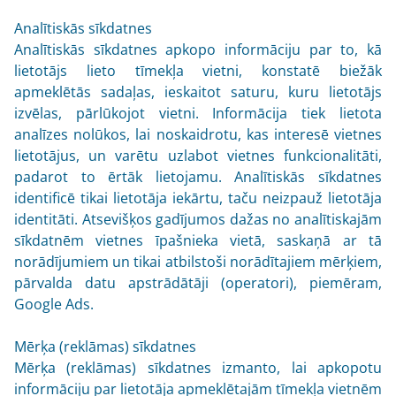
Analītiskās sīkdatnes
Analītiskās sīkdatnes apkopo informāciju par to, kā
lietotājs lieto tīmekļa vietni, konstatē biežāk
apmeklētās sadaļas, ieskaitot saturu, kuru lietotājs
izvēlas, pārlūkojot vietni. Informācija tiek lietota
analīzes nolūkos, lai noskaidrotu, kas interesē vietnes
lietotājus, un varētu uzlabot vietnes funkcionalitāti,
padarot to ērtāk lietojamu. Analītiskās sīkdatnes
identificē tikai lietotāja iekārtu, taču neizpauž lietotāja
identitāti. Atsevišķos gadījumos dažas no analītiskajām
sīkdatnēm vietnes īpašnieka vietā, saskaņā ar tā
norādījumiem un tikai atbilstoši norādītajiem mērķiem,
pārvalda datu apstrādātāji (operatori), piemēram,
Google Ads.
Mērķa (reklāmas) sīkdatnes
Mērķa (reklāmas) sīkdatnes izmanto, lai apkopotu
informāciju par lietotāja apmeklētajām tīmekļa vietnēm