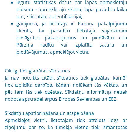
iegūtu statistikas datus par lapas apmeklētāju
plūsmu - apmeklētāju skaitu, lapā pavadīto laiku
u.c.; • lietotāju autentifikācijai;
gadījumā, ja lietotājs ir Pārziņa pakalpojumu
klients, lai parādītu lietotāja vajadzībām
pielāgotus pakalpojumus un piedāvātu citu
Pārziņa radītu vai izplatītu saturu un
piedāvājumus, apmeklējot vietni.
Cik ilgi tiek glabātas sīkdatnes
Ja nav noteikts citādi, sīkdatnes tiek glabātas, kamēr
tiek izpildīta darbība, kādam nolūkam tās vāktas, un
pēc tam tās tiek dzēstas. Sīkdatņu informācija netiek
nodota apstrādei ārpus Eiropas Savienības un EEZ.
Sīkdatņu apstiprināšana un atspējošana
Apmeklējot vietni, lietotājam tiek attēlots logs ar
ziņojumu par to, ka tīmekļa vietnē tiek izmantotas