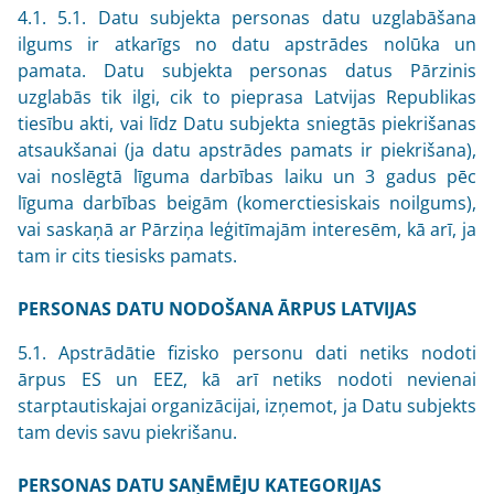
4.1. 5.1. Datu subjekta personas datu uzglabāšana
ilgums ir atkarīgs no datu apstrādes nolūka un
pamata. Datu subjekta personas datus Pārzinis
uzglabās tik ilgi, cik to pieprasa Latvijas Republikas
tiesību akti, vai līdz Datu subjekta sniegtās piekrišanas
atsaukšanai (ja datu apstrādes pamats ir piekrišana),
vai noslēgtā līguma darbības laiku un 3 gadus pēc
līguma darbības beigām (komerctiesiskais noilgums),
vai saskaņā ar Pārziņa leģitīmajām interesēm, kā arī, ja
tam ir cits tiesisks pamats.
PERSONAS DATU NODOŠANA ĀRPUS LATVIJAS
5.1. Apstrādātie fizisko personu dati netiks nodoti
ārpus ES un EEZ, kā arī netiks nodoti nevienai
starptautiskajai organizācijai, izņemot, ja Datu subjekts
tam devis savu piekrišanu.
PERSONAS DATU SAŅĒMĒJU KATEGORIJAS