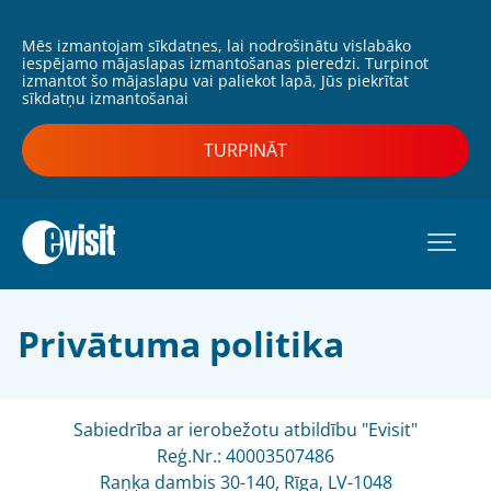
Mēs izmantojam sīkdatnes, lai nodrošinātu vislabāko
iespējamo mājaslapas izmantošanas pieredzi. Turpinot
izmantot šo mājaslapu vai paliekot lapā, Jūs piekrītat
sīkdatņu izmantošanai
TURPINĀT
Privātuma politika
Sabiedrība ar ierobežotu atbildību "Evisit"
Reģ.Nr.: 40003507486
Raņķa dambis 30-140, Rīga, LV-1048