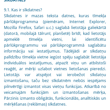
9.1. Kas ir sīkdatnes?
Sīkdatnes ir mazas teksta datnes, kuras tīmekļa
pārlūkprogramma (piemēram, Internet Explorer,
Mozilla Firefox, Safari u.c.) saglabā lietotāja galiekārtā
(datorā, mobilajā tālrunī, planšetē) brīdī, kad lietotājs
apmeklē tīmekļa vietni, lai identificētu
pārlūkprogrammu vai pārlūkprogrammā saglabātu
informāciju vai iestatījumus. Tādējādi ar sīkdatņu
palīdzību tīmekļa vietne iegūst spēju saglabāt lietotāja
individuālos iestatījumus, atpazīt viņu un atbilstoši
reaģēt, ar mērķi uzlabot vietnes lietošanas pieredzi.
Lietotājs var atspējot vai ierobežot sīkdatņu
izmantošanu, taču bez sīkdatnēm nebūs iespējams
pilnvērtīgi izmantot visas vietņu funkcijas. Atkarībā no
veicamajām funkcijām un izmantošanas mērķa,
Pārzinis izmanto obligātās, funkcionālās, analītiskās un
mērķēšanas (reklāmas) sīkdatnes.