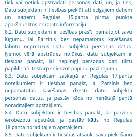
tiek vai netiek apstrādāti personas dati, un, ja tiek,
Datu subjektam ir tiesības piekļūt attiecīgajiem datiem
un saņemt Regulas 15.panta pirmā punkta
apakšpunktos norādīto informāciju.
8.2. Datu subjektam ir tiesības prasīt, pamatojot savu
lūgumu, lai Pārzinis bez nepamatotas kavēšanās
labotu neprecīzus Datu subjekta personas datus.
Ņemot vērā apstrādes nolūkus, datu subjektam ir
tiesības panākt, lai nepilnīgi personas dati tiktu
papildināti, tostarp sniedzot papildu paziņojumu.
8.3. Datu subjektam saskaņā ar Regulas 17.panta
noteikumiem ir tiesības panākt, lai Pārzinis bez
nepamatotas kavēšanās dzēstu datu subjekta
personas datus, ja pastāv kāds no minētajā pantā
norādītajiem apstākļiem.
8.4. Datu subjektam ir tiesības panākt, lai pārzinis
ierobežotu apstrādi, ja pastāv kāds no Regulas
18.pantā norādītajiem apstākļiem.
8.5. Datu subjektam ir tiesības atsaukt savu piekrišanu