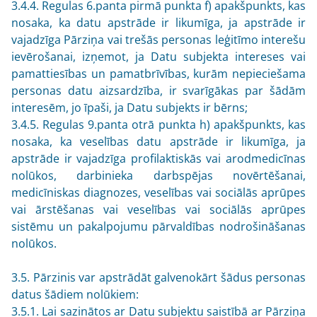
3.4.4. Regulas 6.panta pirmā punkta f) apakšpunkts, kas
nosaka, ka datu apstrāde ir likumīga, ja apstrāde ir
vajadzīga Pārziņa vai trešās personas leģitīmo interešu
ievērošanai, izņemot, ja Datu subjekta intereses vai
pamattiesības un pamatbrīvības, kurām nepieciešama
personas datu aizsardzība, ir svarīgākas par šādām
interesēm, jo īpaši, ja Datu subjekts ir bērns;
3.4.5. Regulas 9.panta otrā punkta h) apakšpunkts, kas
nosaka, ka veselības datu apstrāde ir likumīga, ja
apstrāde ir vajadzīga profilaktiskās vai arodmedicīnas
nolūkos, darbinieka darbspējas novērtēšanai,
medicīniskas diagnozes, veselības vai sociālās aprūpes
vai ārstēšanas vai veselības vai sociālās aprūpes
sistēmu un pakalpojumu pārvaldības nodrošināšanas
nolūkos.
3.5. Pārzinis var apstrādāt galvenokārt šādus personas
datus šādiem nolūkiem:
3.5.1. Lai sazinātos ar Datu subjektu saistībā ar Pārziņa