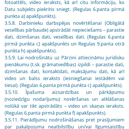
fotoattēls, video ieraksts, kā arī citu informāciju, ko
Datu subjekts piekritis sniegt. (Regulas 6.panta pirmā
punkta a) apakšpunkts).
3.5.8. Darbinieku darbspējas novērtēšanai (Obligātā
veselības pārbaude) apstrādāt nepieciešams – parastie
dati, dzimšanas dati, veselības dati. (Regulas 6.panta
pirmā punkta c) apakšpunkts un Regulas 9.panta otrā
punkta h) apakšpunkts).
3.5.9. Lai nodrošinātu uz Pārzini attiecināmu juridisku
pienākumu (t.sk. grāmatvedības) izpildi – parastie dati,
dzimšanas dati, kontaktdati, maksājumu dati, kā arī
video un balss ieraksts (iesniegšanai iestādēm vai
tiesai). (Regulas 6.panta pirmā punkta c) apakšpunkts).
3.5.10. Īpašuma aizsardzības un pārkāpumu
(noziedzīgu nodarījumu) novēršanas un atklāšanas
nolūkā var tikt apstrādāts – video un skaņas ieraksts.
(Regulas 6.panta pirmā punkta f) apakšpunkts).
3.5.11. Pierādījumu nodrošināšanas pret prasījumiem
par pakalpojuma neatbilstību un/vai līgumsaistību