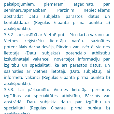
pakalpojumiem, piemēram, atgādinātu par
semināru/apmācībām, Pārzinim nepieciešams
apstrādāt Datu subjekta parastos datus un
kontaktdatus (Regulas 6.panta pirmā punkta a)
apakšpunkts).
3.5.2. Lai saistībā ar Vietnē publicētu darba vakanci ar
Vietnes reģistrētu lietotāju varētu sazināties
potenciālais darba devējs, Pārzinis var izvērtēt vietnes
lietotāja (Datu subjekta) potenciālo atbilstību
izsludinātajai vakancei, novērtējot informāciju par
izglītību un specialitāti, kā arī parastos datus, un
sazināties ar vietnes lietotāju (Datu subjektu), lai
informētu vakanci (Regulas 6.panta pirmā punkta b)
apakšpunkts).
3.5.3. Lai pārbaudītu Vietnes lietotāja personas
izglītības vai specialitātes atbilstību, Pārzinis var
apstrādāt Datu subjekta datus par izglītību un
specialitāti (Regulas 6.panta pirmā punkta b)
apakšpunkts).