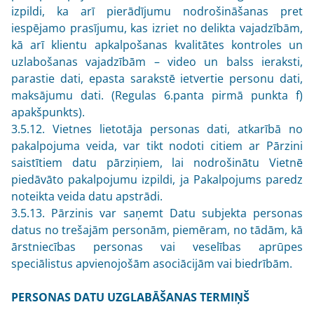
izpildi, ka arī pierādījumu nodrošināšanas pret
iespējamo prasījumu, kas izriet no delikta vajadzībām,
kā arī klientu apkalpošanas kvalitātes kontroles un
uzlabošanas vajadzībām – video un balss ieraksti,
parastie dati, epasta sarakstē ietvertie personu dati,
maksājumu dati. (Regulas 6.panta pirmā punkta f)
apakšpunkts).
3.5.12. Vietnes lietotāja personas dati, atkarībā no
pakalpojuma veida, var tikt nodoti citiem ar Pārzini
saistītiem datu pārziņiem, lai nodrošinātu Vietnē
piedāvāto pakalpojumu izpildi, ja Pakalpojums paredz
noteikta veida datu apstrādi.
3.5.13. Pārzinis var saņemt Datu subjekta personas
datus no trešajām personām, piemēram, no tādām, kā
ārstniecības personas vai veselības aprūpes
speciālistus apvienojošām asociācijām vai biedrībām.
PERSONAS DATU UZGLABĀŠANAS TERMIŅŠ