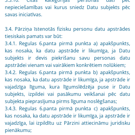
nepieciešamības vai kurus sniedz Datu subjekts pēc
savas iniciatīvas.
3.4. Pārziņa īstenotās fizisku personu datu apstrādes
tiesiskais pamats var būt:
3.4.1. Regulas 6.panta pirmā punkta a) apakšpunkts,
kas nosaka, ka datu apstrāde ir likumīga, ja Datu
subjekts ir devis piekrišanu savu personas datu
apstrādei vienam vai vairākiem konkrētiem nolūkiem;
3.4.2. Regulas 6.panta pirmā punkta b) apakšpunkts,
kas nosaka, ka datu apstrāde ir likumīga, ja apstrāde ir
vajadzīga līguma, kura līgumslēdzēja puse ir Datu
subjekts, izpildei vai pasākumu veikšanai pēc datu
subjekta pieprasījuma pirms līguma noslēgšanas;
3.4.3. Regulas 6.panta pirmā punkta c) apakšpunkts,
kas nosaka, ka datu apstrāde ir likumīga, ja apstrāde ir
vajadzīga, lai izpildītu uz Pārzini attiecināmu juridisku
pienākumu;