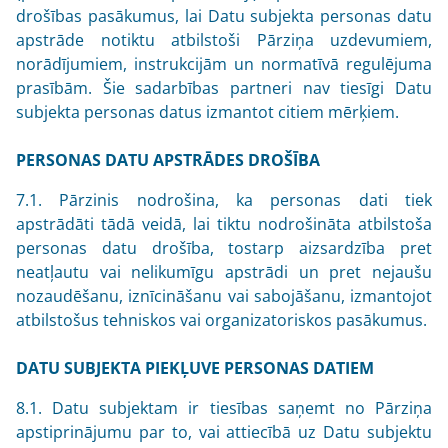
drošības pasākumus, lai Datu subjekta personas datu
apstrāde notiktu atbilstoši Pārziņa uzdevumiem,
norādījumiem, instrukcijām un normatīvā regulējuma
prasībām. Šie sadarbības partneri nav tiesīgi Datu
subjekta personas datus izmantot citiem mērķiem.
PERSONAS DATU APSTRĀDES DROŠĪBA
7.1. Pārzinis nodrošina, ka personas dati tiek
apstrādāti tādā veidā, lai tiktu nodrošināta atbilstoša
personas datu drošība, tostarp aizsardzība pret
neatļautu vai nelikumīgu apstrādi un pret nejaušu
nozaudēšanu, iznīcināšanu vai sabojāšanu, izmantojot
atbilstošus tehniskos vai organizatoriskos pasākumus.
DATU SUBJEKTA PIEKĻUVE PERSONAS DATIEM
8.1. Datu subjektam ir tiesības saņemt no Pārziņa
apstiprinājumu par to, vai attiecībā uz Datu subjektu