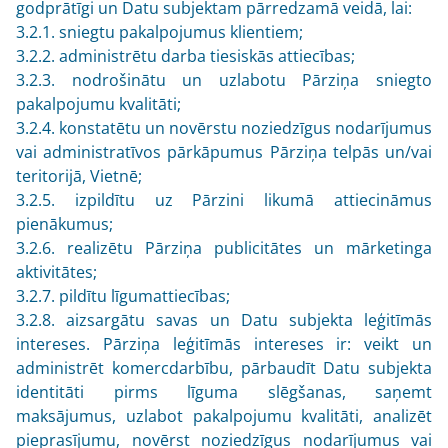
godprātīgi un Datu subjektam pārredzamā veidā, lai:
3.2.1. sniegtu pakalpojumus klientiem;
3.2.2. administrētu darba tiesiskās attiecības;
3.2.3. nodrošinātu un uzlabotu Pārziņa sniegto
pakalpojumu kvalitāti;
3.2.4. konstatētu un novērstu noziedzīgus nodarījumus
vai administratīvos pārkāpumus Pārziņa telpās un/vai
teritorijā, Vietnē;
3.2.5. izpildītu uz Pārzini likumā attiecināmus
pienākumus;
3.2.6. realizētu Pārziņa publicitātes un mārketinga
aktivitātes;
3.2.7. pildītu līgumattiecības;
3.2.8. aizsargātu savas un Datu subjekta leģitīmās
intereses. Pārziņa leģitīmās intereses ir: veikt un
administrēt komercdarbību, pārbaudīt Datu subjekta
identitāti pirms līguma slēgšanas, saņemt
maksājumus, uzlabot pakalpojumu kvalitāti, analizēt
pieprasījumu, novērst noziedzīgus nodarījumus vai