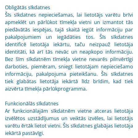
Obligātās sīkdatnes
Šīs sīkdatnes nepieciešamas, lai lietotājs varētu brīvi
apmeklēt un pārlūkot tīmekļa vietni un izmantot tās
piedāvātās iespējas, tajā skaitā iegūt informāciju par
pakalpojumiem un iegādāties tos. Šīs sīkdatnes
identificē lietotāja iekārtu, taču neizpauž lietotāja
identitāti, kā arī tās nevāc un neapkopo informāciju.
Bez šīm sīkdatnēm tīmekļa vietne nevarēs pilnvērtīgi
darboties, piemēram, sniegt lietotājam nepieciešamo
informāciju, pakalpojuma pieteikšanu. Šīs sīkdatnes
tiek glabātas lietotāja iekārtā līdz brīdim, kad tiek
aizvērta tīmekļa pārlūkprogramma.
Funkcionālās sīkdatnes
Ar funkcionālajām sīkdatnēm vietne atceras lietotāja
izvēlētos uzstādījumus un veiktās izvēles, lai lietotājs
varētu ērtāk lietot vietni. Šīs sīkdatnes glabājas lietotāja
iekārtā pastāvīgi.