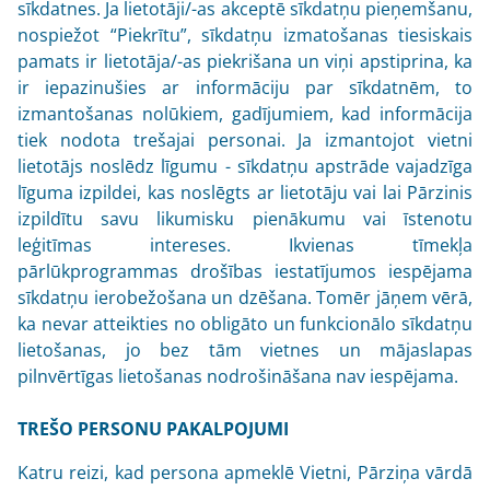
sīkdatnes. Ja lietotāji/-as akceptē sīkdatņu pieņemšanu,
nospiežot “Piekrītu”, sīkdatņu izmatošanas tiesiskais
pamats ir lietotāja/-as piekrišana un viņi apstiprina, ka
ir iepazinušies ar informāciju par sīkdatnēm, to
izmantošanas nolūkiem, gadījumiem, kad informācija
tiek nodota trešajai personai. Ja izmantojot vietni
lietotājs noslēdz līgumu - sīkdatņu apstrāde vajadzīga
līguma izpildei, kas noslēgts ar lietotāju vai lai Pārzinis
izpildītu savu likumisku pienākumu vai īstenotu
leģitīmas intereses. Ikvienas tīmekļa
pārlūkprogrammas drošības iestatījumos iespējama
sīkdatņu ierobežošana un dzēšana. Tomēr jāņem vērā,
ka nevar atteikties no obligāto un funkcionālo sīkdatņu
lietošanas, jo bez tām vietnes un mājaslapas
pilnvērtīgas lietošanas nodrošināšana nav iespējama.
TREŠO PERSONU PAKALPOJUMI
Katru reizi, kad persona apmeklē Vietni, Pārziņa vārdā