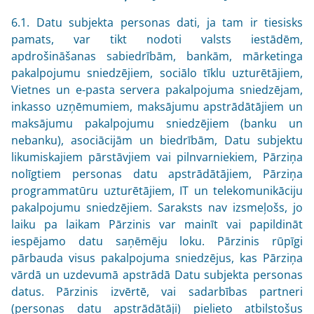
6.1. Datu subjekta personas dati, ja tam ir tiesisks
pamats, var tikt nodoti valsts iestādēm,
apdrošināšanas sabiedrībām, bankām, mārketinga
pakalpojumu sniedzējiem, sociālo tīklu uzturētājiem,
Vietnes un e-pasta servera pakalpojuma sniedzējam,
inkasso uzņēmumiem, maksājumu apstrādātājiem un
maksājumu pakalpojumu sniedzējiem (banku un
nebanku), asociācijām un biedrībām, Datu subjektu
likumiskajiem pārstāvjiem vai pilnvarniekiem, Pārziņa
nolīgtiem personas datu apstrādātājiem, Pārziņa
programmatūru uzturētājiem, IT un telekomunikāciju
pakalpojumu sniedzējiem. Saraksts nav izsmeļošs, jo
laiku pa laikam Pārzinis var mainīt vai papildināt
iespējamo datu saņēmēju loku. Pārzinis rūpīgi
pārbauda visus pakalpojuma sniedzējus, kas Pārziņa
vārdā un uzdevumā apstrādā Datu subjekta personas
datus. Pārzinis izvērtē, vai sadarbības partneri
(personas datu apstrādātāji) pielieto atbilstošus