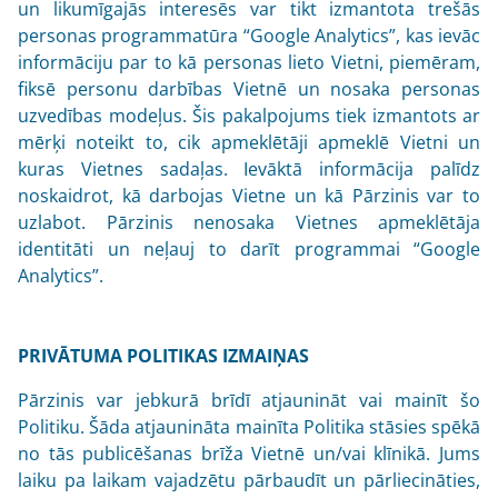
un likumīgajās interesēs var tikt izmantota trešās
personas programmatūra “Google Analytics”, kas ievāc
informāciju par to kā personas lieto Vietni, piemēram,
fiksē personu darbības Vietnē un nosaka personas
uzvedības modeļus. Šis pakalpojums tiek izmantots ar
mērķi noteikt to, cik apmeklētāji apmeklē Vietni un
kuras Vietnes sadaļas. Ievāktā informācija palīdz
noskaidrot, kā darbojas Vietne un kā Pārzinis var to
uzlabot. Pārzinis nenosaka Vietnes apmeklētāja
identitāti un neļauj to darīt programmai “Google
Analytics”.
PRIVĀTUMA POLITIKAS IZMAIŅAS
Pārzinis var jebkurā brīdī atjaunināt vai mainīt šo
Politiku. Šāda atjaunināta mainīta Politika stāsies spēkā
no tās publicēšanas brīža Vietnē un/vai klīnikā. Jums
laiku pa laikam vajadzētu pārbaudīt un pārliecināties,