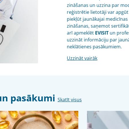
zināšanas un uzzina par mo
reģistrētie lietotāji var ap
piekļūt jaunākajai medicīnas
zināšanas, saņemot sertifikā
arī apmeklēt
EVISIT
un profes
uzzināt informāciju par jaun
neklātienes pasākumiem.
Uzzināt vairāk
s un pasākumi
Skatīt visus