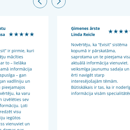
ntu
Ģimenes ārste
★★★★
★★★★★
āsa
Linda Reicle
Novērtēju, ka “Evisit” sistēma
it” ir pirmie, kuri
kopumā ir pārskatāma,
ēju mācīties
saprotama un te pieejama vis
 ar to – lielāka
aktuālā informācija vienuviet. 
jamā informācija
veiksmīga jaunumu sadaļa un 
ispusīga – gan
ērti navigēt starp
 gan vadlīniju un
interesējošajām tēmām.
 pieejamajos
Būtiskākais ir tas, ka ir noderī
vērtēju, ka varu
informācija visām specialitāt
n izvēlēties sev
formāciju. Ļoti
 redzēt visu
iju iegūtos
viss vienuviet un
s domas par