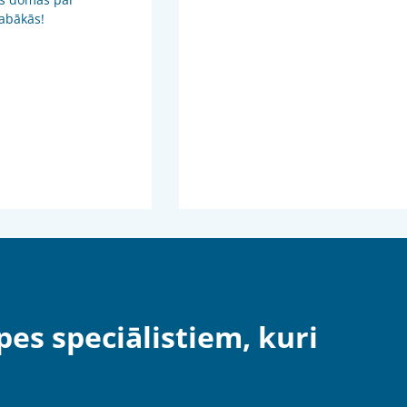
 labākās!
pes speciālistiem, kuri