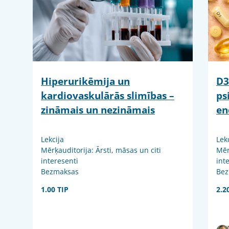
Hiperurikēmija un
D3
kardiovaskulārās slimības –
ps
zināmais un nezināmais
en
Lekcija
Lek
Mērķauditorija: Ārsti, māsas un citi
Mēr
interesenti
int
Bezmaksas
Bez
1.00 TIP
2.2