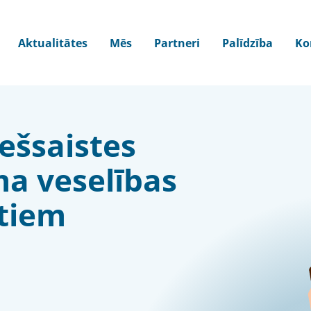
Aktualitātes
Mēs
Partneri
Palīdzība
Ko
iešsaistes
ma veselības
stiem