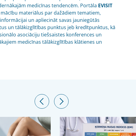
dernākajām medicīnas tendencēm. Portāla
EVISIT
gūt mācību materiālus par dažādiem tematiem,
 informācijai un apliecināt savas jauniegūtās
tus un tālākizglītības punktus jeb kredītpunktus, kā
ionālo asociāciju tiešsaistes konferences un
ākajiem medicīnas tālākizglītības klātienes un