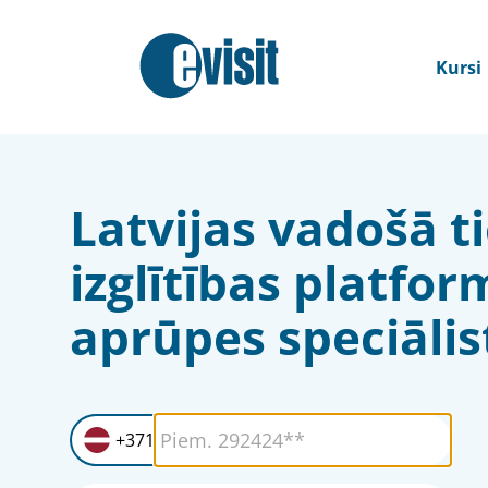
Kursi
Latvijas vadošā t
izglītības platfor
aprūpes speciāli
+371