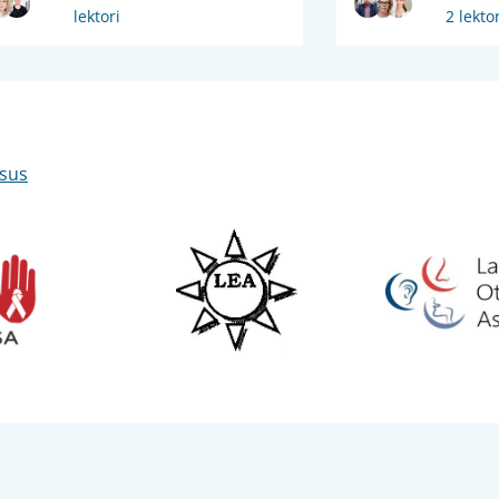
lektori
2 lektor
isus