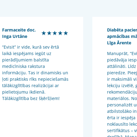
Farmaceite doc.
Diabēta pacie
★★★★★
Inga Urtāne
apmācības m
Līga Ārente
“Evisit” ir vide, kurā sev ērtā
laikā iespējams iegūt uz
Manuprāt, “Evis
pierādījumiem balstīta
piedāvāja iesp
medicīniska rakstura
attālināti. Līdz
informāciju. Tas ir dinamisks un
pieredze. Piee
ļoti praktisks rīks nepieciešamās
ir maksimāli v
tālākizglītības realizācijai ar
lekciju izvēlē,
pielietojumu ikdienā.
rekomendāciju
Tālākizglītība bez šķēršļiem!
materiālos. No
personalizēt u
atbilstošāko in
ērta ir iespēja
noklausīto lekc
sertifikātus – 
drošībā. Mana