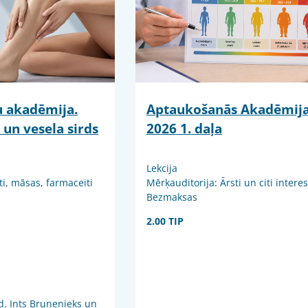
ju akadēmija.
Aptaukošanās Akadēmij
 un vesela sirds
2026 1. daļa
Lekcija
ti, māsas, farmaceiti
Mērķauditorija: Ārsti un citi intere
Bezmaksas
2.00 TIP
d. Ints Bruņenieks un