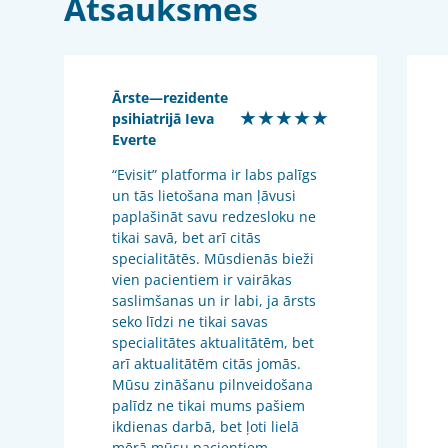
Atsauksmes
Ārste—rezidente
★★★★★
psihiatrijā Ieva
Everte
“Evisit” platforma ir labs palīgs
un tās lietošana man ļāvusi
paplašināt savu redzesloku ne
tikai savā, bet arī citās
specialitātēs. Mūsdienās bieži
vien pacientiem ir vairākas
saslimšanas un ir labi, ja ārsts
seko līdzi ne tikai savas
specialitātes aktualitātēm, bet
arī aktualitātēm citās jomās.
Mūsu zināšanu pilnveidošana
palīdz ne tikai mums pašiem
ikdienas darbā, bet ļoti lielā
mērā mūsu pacientiem.