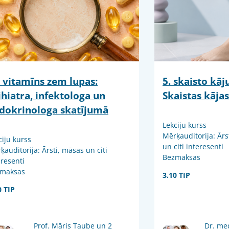
 vitamīns zem lupas:
5. skaisto kā
ihiatra, infektologa un
Skaistas kājas
dokrinologa skatījumā
Lekciju kurss
Mērķauditorija: Ārs
ciju kurss
un citi interesenti
ķauditorija: Ārsti, māsas un citi
Bezmaksas
eresenti
maksas
3.10 TIP
0 TIP
Prof. Māris Taube un 2
Dr. me