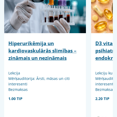
Hiperurikēmija un
D3 vitam
kardiovaskulārās slimības –
psihiatr
zināmais un nezināmais
endokrin
Lekcija
Lekciju kurs
Mērķauditorija: Ārsti, māsas un citi
Mērķauditori
interesenti
interesenti
Bezmaksas
Bezmaksas
1.00 TIP
2.20 TIP