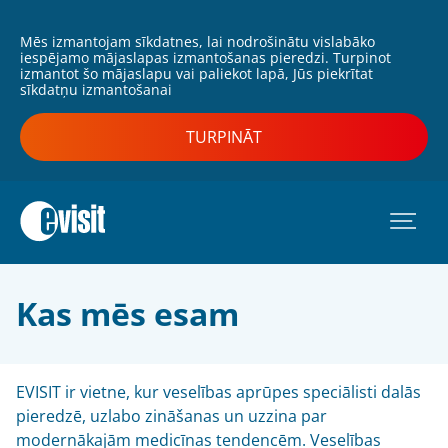
Mēs izmantojam sīkdatnes, lai nodrošinātu vislabāko
iespējamo mājaslapas izmantošanas pieredzi. Turpinot
izmantot šo mājaslapu vai paliekot lapā, Jūs piekrītat
sīkdatņu izmantošanai
TURPINĀT
Kas mēs esam
EVISIT ir vietne, kur veselības aprūpes speciālisti dalās
pieredzē, uzlabo zināšanas un uzzina par
modernākajām medicīnas tendencēm. Veselības