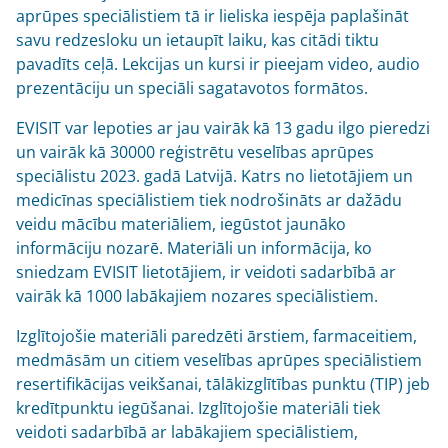
aprūpes speciālistiem tā ir lieliska iespēja paplašināt
savu redzesloku un ietaupīt laiku, kas citādi tiktu
pavadīts ceļā. Lekcijas un kursi ir pieejam video, audio
prezentāciju un speciāli sagatavotos formātos.
EVISIT var lepoties ar jau vairāk kā 13 gadu ilgo pieredzi
un vairāk kā 30000 reģistrētu veselības aprūpes
speciālistu 2023. gadā Latvijā. Katrs no lietotājiem un
medicīnas speciālistiem tiek nodrošināts ar dažādu
veidu mācību materiāliem, iegūstot jaunāko
informāciju nozarē. Materiāli un informācija, ko
sniedzam EVISIT lietotājiem, ir veidoti sadarbībā ar
vairāk kā 1000 labākajiem nozares speciālistiem.
Izglītojošie materiāli paredzēti ārstiem, farmaceitiem,
medmāsām un citiem veselības aprūpes speciālistiem
resertifikācijas veikšanai, tālākizglītības punktu (TIP) jeb
kredītpunktu iegūšanai. Izglītojošie materiāli tiek
veidoti sadarbībā ar labākajiem speciālistiem,