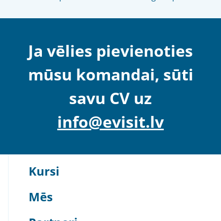
Ja vēlies pievienoties
mūsu komandai, sūti
savu CV uz
info@evisit.lv
Kursi
Mēs