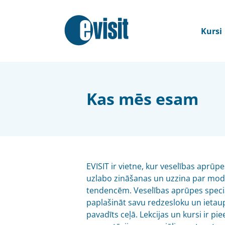
Kursi
Kas mēs esam
EVISIT ir vietne, kur veselības aprūpe
uzlabo zināšanas un uzzina par mo
tendencēm. Veselības aprūpes speciāli
paplašināt savu redzesloku un ietaupīt
pavadīts ceļā. Lekcijas un kursi ir pi