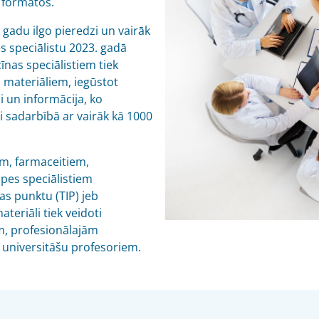
 formātos.
3 gadu ilgo pieredzi un vairāk
s speciālistu 2023. gadā
īnas speciālistiem tiek
 materiāliem, iegūstot
i un informācija, ko
ti sadarbībā ar vairāk kā 1000
iem, farmaceitiem,
pes speciālistiem
bas punktu (TIP) jeb
ateriāli tiek veidoti
m, profesionālajām
o universitāšu profesoriem.