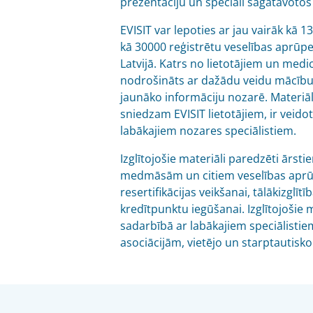
prezentāciju un speciāli sagatavotos
EVISIT var lepoties ar jau vairāk kā 1
kā 30000 reģistrētu veselības aprūpe
Latvijā. Katrs no lietotājiem un medic
nodrošināts ar dažādu veidu mācību
jaunāko informāciju nozarē. Materiāl
sniedzam EVISIT lietotājiem, ir veido
labākajiem nozares speciālistiem.
Izglītojošie materiāli paredzēti ārst
medmāsām un citiem veselības aprū
resertifikācijas veikšanai, tālākizglītī
kredītpunktu iegūšanai. Izglītojošie m
sadarbībā ar labākajiem speciālistie
asociācijām, vietējo un starptautisk