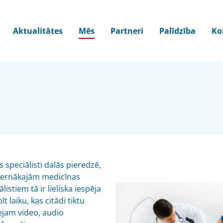
Aktualitātes
Mēs
Partneri
Palīdzība
Ko
s speciālisti dalās pieredzē,
dernākajām medicīnas
stiem tā ir lieliska iespēja
 laiku, kas citādi tiktu
eejam video, audio