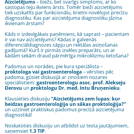
Aizcietējums
– biežs, bet svarīgs simptoms, ar ko
sastopas teju ikviens ārsts. Tomēr bieži aizcietējums
tiek uzskatīts par funkcionālu, krietni novēlojot precīzu
diagnostiku. Kas par aizcietējuma diagnostiku jāzina
ikvienam ārstam?
Kāds ir izdevīgākais paņēmiens, kā saprast – pacientam
ir vai nav aizcietējums? Kādas ir galvenās
diferenciāldiagnozes sāpju un rektālas asiņošanas
gadījumā? Kurš ir pirmās izvēles preparāts, un ar
kādām sekām draud pārmērīga mikroklizmu lietošana?
Padomus un norādes, pie kura speciālista –
proktologa vai gastroenterologa
– vērsties pēc
padoma, gūsiet diskusijā ar zinošiem nozares
speciālistiem:
gastroenterologu asoc. prof. Alekseju
Derovu
un
proktologu Dr. med. Intu Bruņenieku
.
Klausieties diskusiju
“Aizcietējums zem lupas: kur
beidzas gastroenteroloģija un sākas proktoloģija?”
un uzziniet praktiskus padomus precīzā aizcietējuma
diagnostikā!
Noskatoties diskusiju un atbildot uz testa jautājumiem,
saņemsiet
1.3 TIP
.