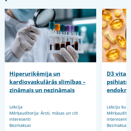
Hiperurikēmija un
D3 vitam
kardiovaskulārās slimības –
psihiatr
zināmais un nezināmais
endokrin
Lekcija
Lekciju kurs
Mērķauditorija: Ārsti, māsas un citi
Mērķauditori
interesenti
interesenti
Bezmaksas
Bezmaksas