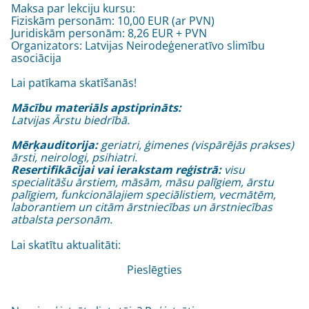
Maksa par lekciju kursu:
Fiziskām personām: 10,00 EUR (ar PVN)
Juridiskām personām: 8,26 EUR + PVN
Organizators: Latvijas Neirodeģeneratīvo slimību
asociācija
Lai patīkama skatīšanās!
Mācību materiāls apstiprināts:
Latvijas Ārstu biedrībā.
Mērķauditorija:
geriatri, ģimenes (vispārējās prakses)
ārsti, neirologi, psihiatri.
Resertifikācijai vai ierakstam reģistrā:
visu
specialitāšu ārstiem, māsām, māsu palīgiem, ārstu
palīgiem, funkcionālajiem speciālistiem, vecmātēm,
laborantiem un citām ārstniecības un ārstniecības
atbalsta personām.
Lai skatītu aktualitāti:
Pieslēgties