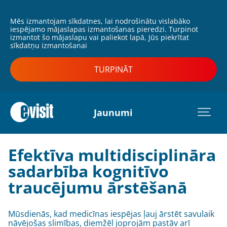
Mēs izmantojam sīkdatnes, lai nodrošinātu vislabāko
iespējamo mājaslapas izmantošanas pieredzi. Turpinot
izmantot šo mājaslapu vai paliekot lapā, Jūs piekrītat
sīkdatņu izmantošanai
TURPINĀT
Jaunumi
Efektīva multidisciplināra
sadarbība kognitīvo
traucējumu ārstēšanā
Mūsdienās, kad medicīnas iespējas ļauj ārstēt savulaik
nāvējošas slimības, diemžēl joprojām pastāv arī