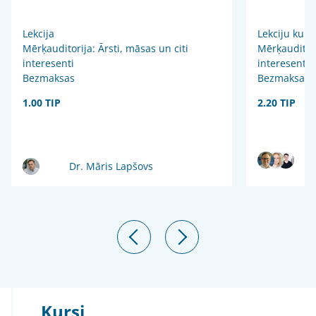
Lekcija
Lekciju kurs
Mērķauditorija: Ārsti, māsas un citi
Mērķauditori
interesenti
interesenti
Bezmaksas
Bezmaksas
1.00 TIP
2.20 TIP
Dr. Māris Lapšovs
Kursi