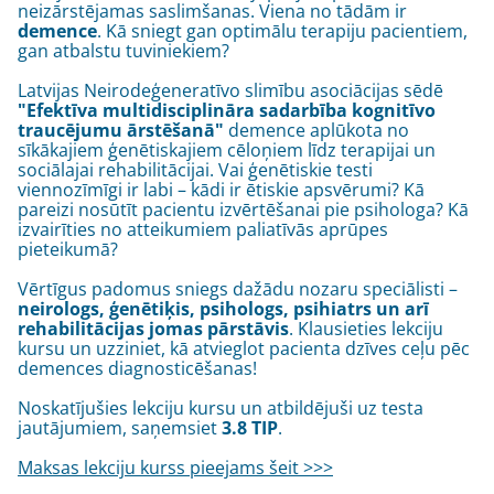
neizārstējamas saslimšanas. Viena no tādām ir
demence
. Kā sniegt gan optimālu terapiju pacientiem,
gan atbalstu tuviniekiem?
Latvijas Neirodeģeneratīvo slimību asociācijas sēdē
"Efektīva multidisciplināra sadarbība kognitīvo
traucējumu ārstēšanā"
demence aplūkota no
sīkākajiem ģenētiskajiem cēloņiem līdz terapijai un
sociālajai rehabilitācijai. Vai ģenētiskie testi
viennozīmīgi ir labi – kādi ir ētiskie apsvērumi? Kā
pareizi nosūtīt pacientu izvērtēšanai pie psihologa? Kā
izvairīties no atteikumiem paliatīvās aprūpes
pieteikumā?
Vērtīgus padomus sniegs dažādu nozaru speciālisti –
neirologs, ģenētiķis, psihologs, psihiatrs un arī
rehabilitācijas jomas pārstāvis
. Klausieties lekciju
kursu un uzziniet, kā atvieglot pacienta dzīves ceļu pēc
demences diagnosticēšanas!
Noskatījušies lekciju kursu un atbildējuši uz testa
jautājumiem, saņemsiet
3.8 TIP
.
Maksas lekciju kurss pieejams šeit >>>