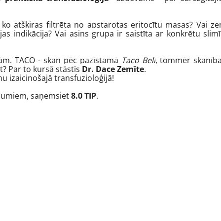
 ko atšķiras filtrēta no apstarotas eritocītu masas? Vai z
as indikācija? Vai asins grupa ir saistīta ar konkrētu slim
ijām. TACO - skan pēc pazīstamā
Taco Bell
, tommēr skanība
t? Par to kursā stāstīs
Dr. Dace Zemīte
.
u izaicinošajā transfuzioloģijā!
tājumiem, saņemsiet
8.0 TIP
.