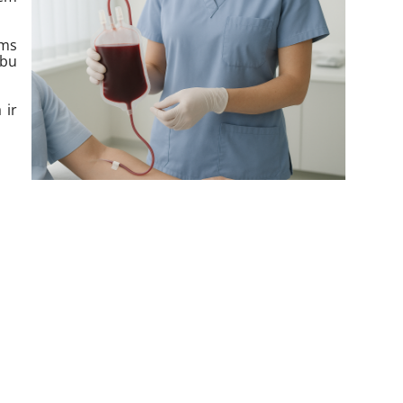
ems
ību
 ir