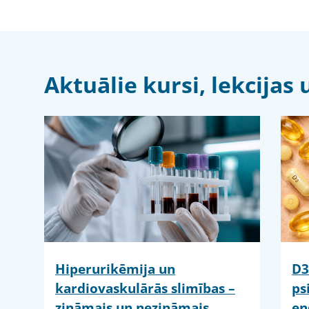
Aktuālie kursi, lekcija
Hiperurikēmija un
D3
kardiovaskulārās slimības –
ps
zināmais un nezināmais
en