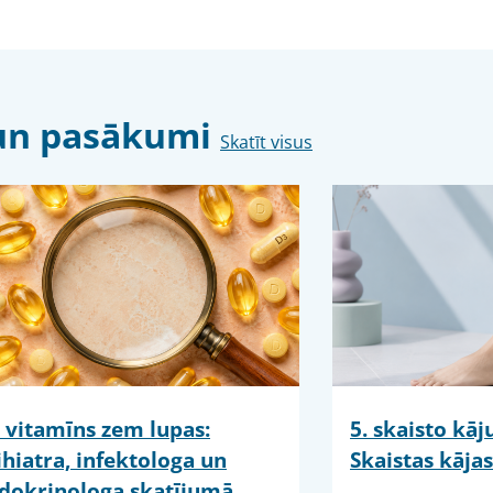
s un pasākumi
Skatīt visus
 vitamīns zem lupas:
5. skaisto kā
ihiatra, infektologa un
Skaistas kājas
dokrinologa skatījumā