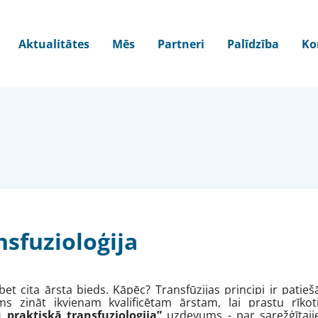
Aktualitātes
Mēs
Partneri
Palīdzība
Ko
sfuzioloģija
bet cita ārsta bieds. Kāpēc? Transfūzijas principi ir patie
s zināt ikvienam kvalificētam ārstam, lai prastu rīkot
praktiskā transfuziologija”
uzdevums - par sarežģītaj