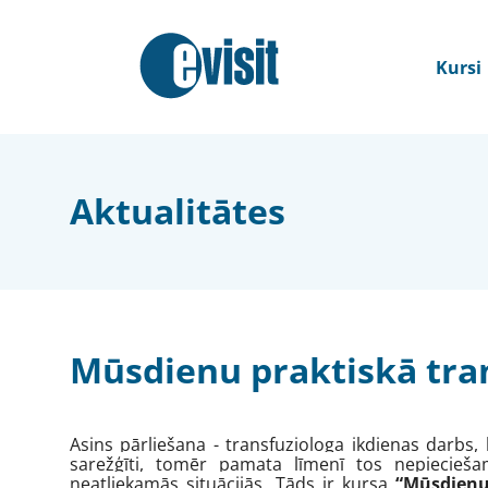
Kursi
Aktualitātes
Mūsdienu praktiskā tran
Asins pārliešana - transfuziologa ikdienas darbs, 
sarežģīti, tomēr pamata līmenī tos nepieciešam
neatliekamās situācijās. Tāds ir kursa
“Mūsdienu 