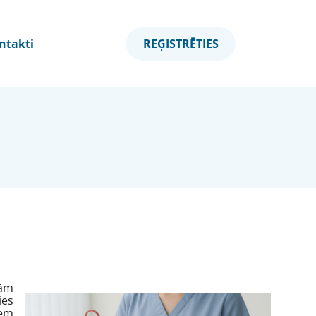
ntakti
REĢISTRĒTIES
šām
ies
iem