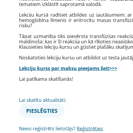
tematiem izklāstīt saprotamā valodā.
Lekciju kursā radīsiet atbildes uz jautājumiem: ar
hemoglobīna līmenis ir eritrocītu masas transfūzij
risku?
Tāpat uzmanība tiks pievērsta transfūzijas reakc
maldinoša: kas ir šī reakcija un kā rīkoties neapjūko
Klausieties lekciju kursu un gūstiet plašāku skatījum
Noskatoties lekciju kursu un atbildot uz testa jau
Lekciju kurss par maksu pieejams šeit>>>
Lai patīkama skatīšanās!
Lai skatītu aktualitāti:
PIESLĒGTIES
Neesi reģistrēts lietotājs?
Reģistrēties