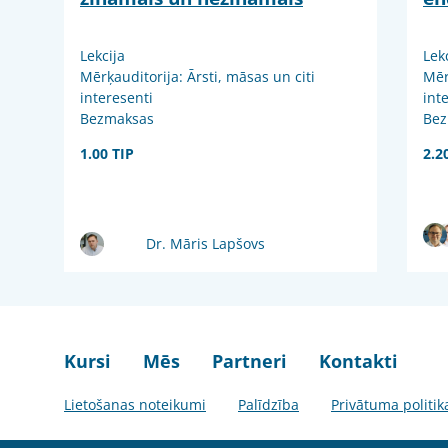
Lekcija
Lek
Mērķauditorija: Ārsti, māsas un citi
Mēr
interesenti
int
Bezmaksas
Bez
1.00 TIP
2.2
Dr. Māris Lapšovs
Kursi
Mēs
Partneri
Kontakti
Lietošanas noteikumi
Palīdzība
Privātuma politik
© 2026 SIA Evisit. Visas tiesības aizsargātas.