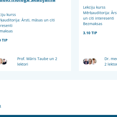
Lekciju kurss
Mērķauditorija: Ārs
ciju kurss
un citi interesenti
ķauditorija: Ārsti, māsas un citi
Bezmaksas
eresenti
maksas
3.10 TIP
0 TIP
Prof. Māris Taube un 2
Dr. me
lektori
2 lektor
a