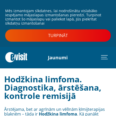
Mēs izmantojam sīkdatnes, lai nodrošinātu vislabāko
iespējamo mājaslapas izmantošanas pieredzi. Turpinot
izmantot šo mājaslapu vai paliekot lapā, Jūs piekrītat
sīkdatņu izmantošanai
TURPINĀT
Jaunumi
Hodžkina limfoma.
Diagnostika, ārstēšana,
kontrole remisijā
Ārstējama, bet ar agrīnām un vēlīnām ķīmijterapijas
blaknēm – tāda ir
Hodžkina limfoma
. Kā panākt