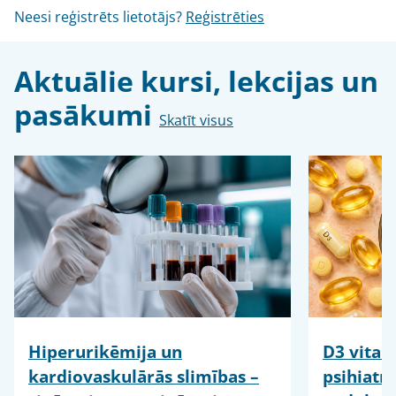
Neesi reģistrēts lietotājs?
Reģistrēties
Aktuālie kursi, lekcijas un
pasākumi
Skatīt visus
Hiperurikēmija un
D3 vitam
kardiovaskulārās slimības –
psihiatr