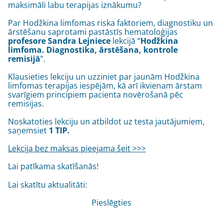
maksimāli labu terapijas iznākumu?
Par Hodžkina limfomas riska faktoriem, diagnostiku un
ārstēšanu saprotami pastāstīs hematoloģijas
profesore Sandra Lejniece
lekcijā “
Hodžkina
limfoma. Diagnostika, ārstēšana, kontrole
remisijā
”.
Klausieties lekciju un uzziniet par jaunām Hodžkina
limfomas terapijas iespējām, kā arī ikvienam ārstam
svarīgiem principiem pacienta novērošanā pēc
remisijas.
Noskatoties lekciju un atbildot uz testa jautājumiem,
saņemsiet
1 TIP.
Lekcija bez maksas pieejama šeit >>>
Lai patīkama skatīšanās!
Lai skatītu aktualitāti:
Pieslēgties