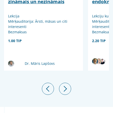
zināmais un nezināmais
endokrin
Lekcija
Lekciju kurs
Mērķauditorija: Ārsti, māsas un citi
Mērķauditori
interesenti
interesenti
Bezmaksas
Bezmaksas
1.00 TIP
2.20 TIP
Dr. Māris Lapšovs